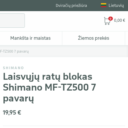
Lietuvių
Dviračių priežiūra
0
0,00 €
Mankšta ir maistas
Žiemos prekės
MF-TZ500 7 pavarų
SHIMANO
Laisvųjų ratų blokas
Shimano MF-TZ500 7
pavarų
19,95 €