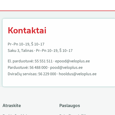
Kontaktai
Kontaktai
Pr–Pn 10–19, Š 10–17
Saku 3, Talinas · Pr–Pn 10–19, Š 10–17
El. parduotuvė:
55 551 511
·
epood@veloplus.ee
Parduotuvė:
56 488 000
·
pood@veloplus.ee
Dviračių servisas:
56 229 000
·
hooldus@veloplus.ee
Atraskite
Paslaugos