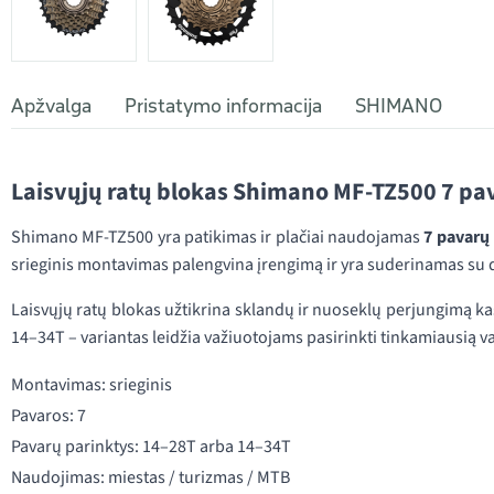
Apžvalga
Pristatymo informacija
SHIMANO
Laisvųjų ratų blokas Shimano MF-TZ500 7 pa
Shimano MF-TZ500 yra patikimas ir plačiai naudojamas
7 pavarų 
srieginis montavimas palengvina įrengimą ir yra suderinamas su da
Laisvųjų ratų blokas užtikrina sklandų ir nuoseklų perjungimą k
14–34T – variantas leidžia važiuotojams pasirinkti tinkamiausią 
Montavimas: srieginis
Pavaros: 7
Pavarų parinktys: 14–28T arba 14–34T
Naudojimas: miestas / turizmas / MTB