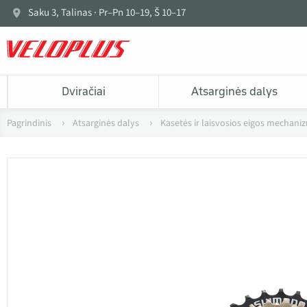
Saku 3, Talinas · Pr–Pn 10–19, Š 10–17
Dviračiai
Atsarginės dalys
Pagrindinis
Atsarginės dalys
Kasetės ir laisvosios eigos mechani