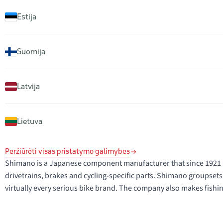
Estija
Suomija
Latvija
Lietuva
Peržiūrėti visas pristatymo galimybes
Shimano is a Japanese component manufacturer that since 1921 ha
drivetrains, brakes and cycling-specific parts. Shimano groupsets
virtually every serious bike brand. The company also makes fish