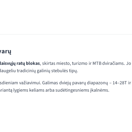
varų
laisvųjų ratų blokas
, skirtas miesto, turizmo ir MTB dviračiams. Jo
ugeliu tradicinių galinių stebulės tipų.
asdieniam važiavimui. Galimas dviejų pavarų diapazonų – 14–28T ir
variantą lygiems keliams arba sudėtingesniems įkalnėms.