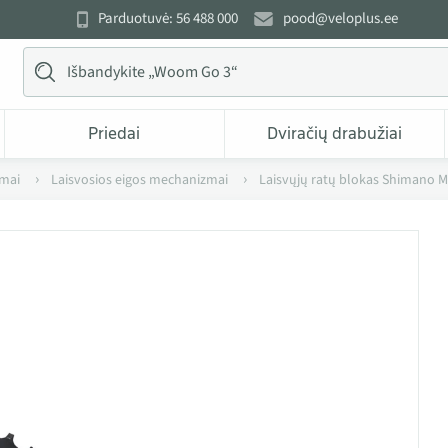
Parduotuvė: 56 488 000
pood@veloplus.ee
Priedai
Dviračių drabužiai
zmai
Laisvosios eigos mechanizmai
Laisvųjų ratų blokas Shimano 