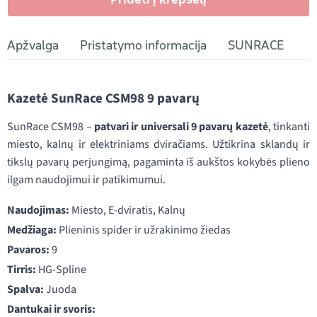
Apžvalga
Pristatymo informacija
SUNRACE
Kazetė SunRace CSM98 9 pavarų
SunRace CSM98 –
patvari ir universali 9 pavarų kazetė
, tinkanti
miesto, kalnų ir elektriniams dviračiams. Užtikrina sklandų ir
tikslų pavarų perjungimą, pagaminta iš aukštos kokybės plieno
ilgam naudojimui ir patikimumui.
Naudojimas:
Miesto, E-dviratis, Kalnų
Medžiaga:
Plieninis spider ir užrakinimo žiedas
Pavaros:
9
Tirris:
HG-Spline
Spalva:
Juoda
Dantukai ir svoris: