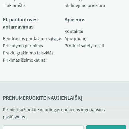
Tinklaraštis
Slidinėjimo priežiūra
El. parduotuvės
Apie mus
aptarnavimas
Kontaktai
Bendrosios pardavimo sąlygos
Apie įmonę
Pristatymo parinktys
Product safety recall
Prekių grąžinimo taisyklės
Pirkimas išsimokėtinai
PRENUMERUOKITE NAUJIENLAIŠKĮ
Pirmieji sužinokite naudingas naujienas ir geriausius
pasiūlymus.