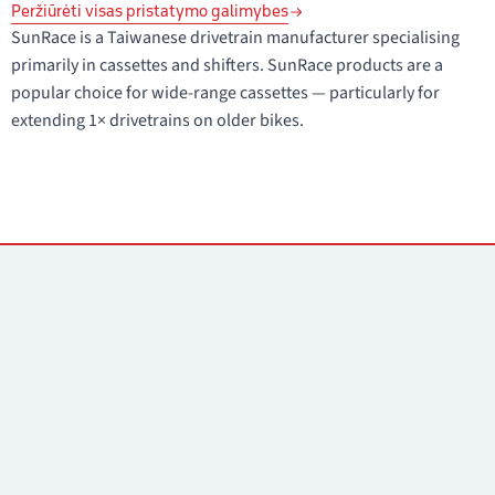
Peržiūrėti visas pristatymo galimybes
SunRace is a Taiwanese drivetrain manufacturer specialising
primarily in cassettes and shifters. SunRace products are a
popular choice for wide-range cassettes — particularly for
extending 1× drivetrains on older bikes.
Kontaktai