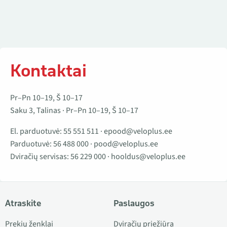
Kontaktai
Pr–Pn 10–19, Š 10–17
Saku 3, Talinas · Pr–Pn 10–19, Š 10–17
El. parduotuvė:
55 551 511
·
epood@veloplus.ee
Parduotuvė:
56 488 000
·
pood@veloplus.ee
Dviračių servisas:
56 229 000
·
hooldus@veloplus.ee
Atraskite
Paslaugos
Prekių ženklai
Dviračių priežiūra