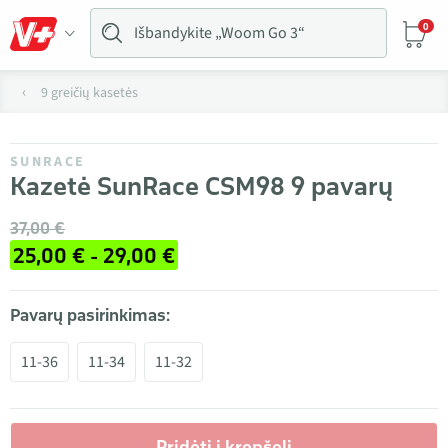
0
9 greičių kasetės
SUNRACE
Kazetė SunRace CSM98 9 pavarų
37,00 €
25,00 € - 29,00 €
Pavarų pasirinkimas:
11-36
11-34
11-32
Pridėti į krepšelį