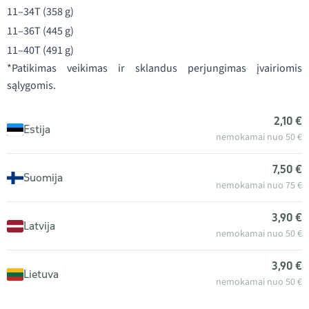
11–34T (358 g)
11–36T (445 g)
11–40T (491 g)
*Patikimas veikimas ir sklandus perjungimas įvairiomis
sąlygomis.
2,10 €
Estija
nemokamai nuo 50 €
7,50 €
Suomija
nemokamai nuo 75 €
3,90 €
Latvija
nemokamai nuo 50 €
3,90 €
Lietuva
nemokamai nuo 50 €