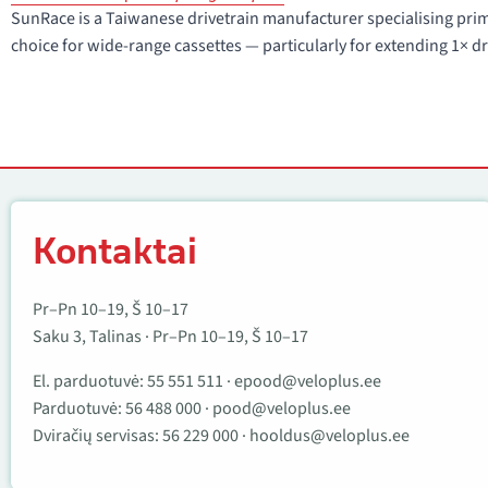
SunRace is a Taiwanese drivetrain manufacturer specialising prim
choice for wide-range cassettes — particularly for extending 1× dr
Kontaktai
Kontaktai
Pr–Pn 10–19, Š 10–17
Saku 3, Talinas · Pr–Pn 10–19, Š 10–17
El. parduotuvė:
55 551 511
·
epood@veloplus.ee
Parduotuvė:
56 488 000
·
pood@veloplus.ee
Dviračių servisas:
56 229 000
·
hooldus@veloplus.ee