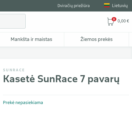
Lietuvių
Dviračių priežiūra
0
0,00 €
Mankšta ir maistas
Žiemos prekės
SUNRACE
Kasetė SunRace 7 pavarų
Prekė nepasiekiama