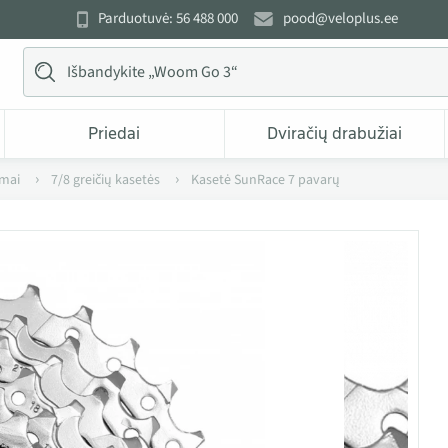
Parduotuvė: 56 488 000
pood@veloplus.ee
Priedai
Dviračių drabužiai
zmai
7/8 greičių kasetės
Kasetė SunRace 7 pavarų