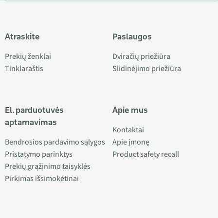
Atraskite
Paslaugos
Prekių ženklai
Dviračių priežiūra
Tinklaraštis
Slidinėjimo priežiūra
El. parduotuvės
Apie mus
aptarnavimas
Kontaktai
Bendrosios pardavimo sąlygos
Apie įmonę
Pristatymo parinktys
Product safety recall
Prekių grąžinimo taisyklės
Pirkimas išsimokėtinai