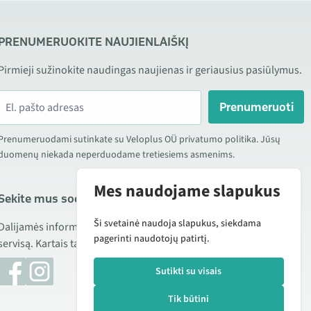
PRENUMERUOKITE NAUJIENLAIŠKĮ
Pirmieji sužinokite naudingas naujienas ir geriausius pasiūlymus.
Prenumeruoti
Prenumeruodami sutinkate su Veloplus OÜ privatumo politika. Jūsų
duomenų niekada neperduodame tretiesiems asmenims.
Mes naudojame slapukus
Sekite mus socialiniuose tinkluose
Ši svetainė naudoja slapukus, siekdama
Dalijamės informacija apie geras kainas, naujus produktus ir
pagerinti naudotojų patirtį.
servisą. Kartais taip pat publikuojame produktų apžvalgas.
Sutikti su visais
Tik būtini