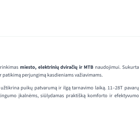
sirinkimas
miesto, elektrinių dviračių ir MTB
naudojimui. Sukurta
ų ir patikimą perjungimą kasdieniams važiavimams.
u užtikrina puikų patvarumą ir ilgą tarnavimo laiką. 11–28T pavarų
ėtingumo įkalnėms, siūlydamas praktišką komforto ir efektyvumo