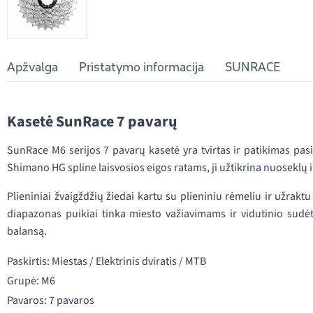
Apžvalga
Pristatymo informacija
SUNRACE
Kasetė SunRace 7 pavarų
SunRace M6 serijos 7 pavarų kasetė yra tvirtas ir patikimas pa
Shimano HG spline laisvosios eigos ratams, ji užtikrina nuosekl
Plieniniai žvaigždžių žiedai kartu su plieniniu rėmeliu ir užrakt
diapazonas puikiai tinka miesto važiavimams ir vidutinio sud
balansą.
Paskirtis: Miestas / Elektrinis dviratis / MTB
Grupė: M6
Pavaros: 7 pavaros