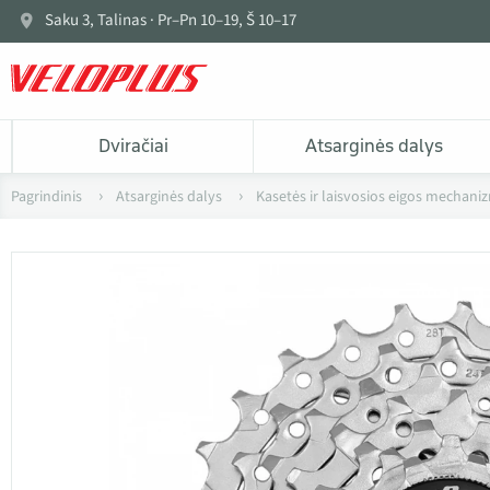
Saku 3, Talinas · Pr–Pn 10–19, Š 10–17
Dviračiai
Atsarginės dalys
Pagrindinis
Atsarginės dalys
Kasetės ir laisvosios eigos mechani