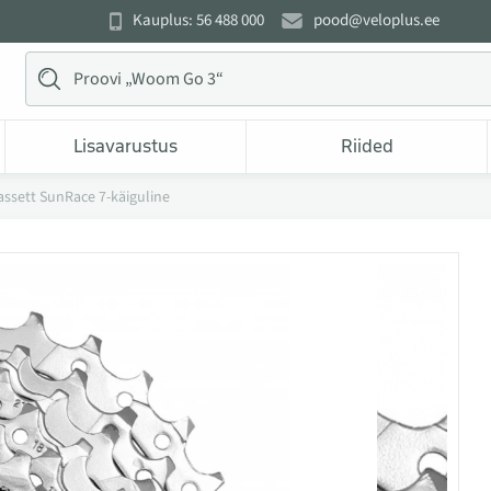
Kauplus: 56 488 000
pood@veloplus.ee
Lisavarustus
Riided
assett SunRace 7-käiguline