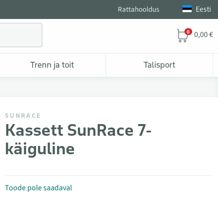
Eesti
Rattahooldus
0
0,00 €
Trenn ja toit
Talisport
SUNRACE
Kassett SunRace 7-
käiguline
Toode pole saadaval