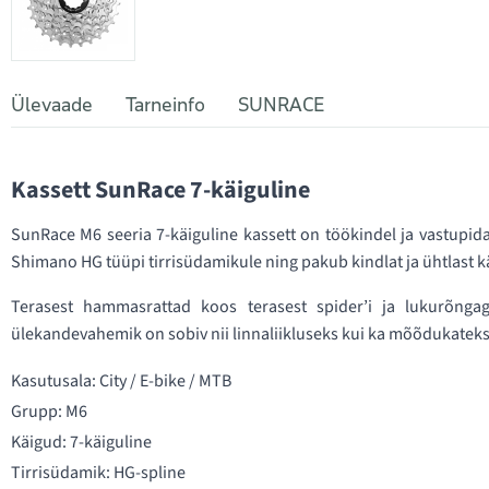
Ülevaade
Tarneinfo
SUNRACE
Kassett SunRace 7-käiguline
SunRace M6 seeria 7-käiguline kassett on töökindel ja vastupi
Shimano HG tüüpi tirrisüdamikule ning pakub kindlat ja ühtlast 
Terasest hammasrattad koos terasest spider’i ja lukurõnga
ülekandevahemik on sobiv nii linnaliikluseks kui ka mõõdukatek
Kasutusala: City / E-bike / MTB
Grupp: M6
Käigud: 7-käiguline
Tirrisüdamik: HG-spline