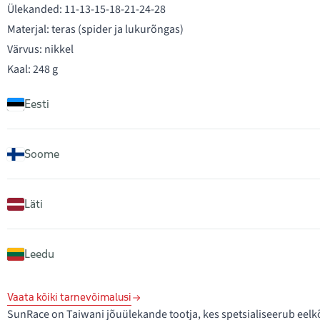
Ülekanded: 11-13-15-18-21-24-28
Materjal: teras (spider ja lukurõngas)
Värvus: nikkel
Kaal: 248 g
Eesti
Soome
Läti
Leedu
Vaata kõiki tarnevõimalusi
SunRace on Taiwani jõuülekande tootja, kes spetsialiseerub eelk