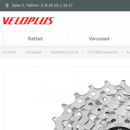
Saku 3, Tallinn · E-R 10-19, L 10-17
Rattad
Varuosad
Avaleht
Varuosad
Kassetid ja tirrid
7/8 käiku kassetid
K