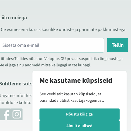
Liitu meiega
Ole esimesena kursis kasulike uudiste ja parimate pakkumistega.
Tellin
Liitudes/Tellides nõustud Veloplus OÜ privaatsuspoliitika tingimustega.
Me ei jaga sinu andmeid mitte kellegagi mitte kunagi.
Me kasutame küpsiseid
Suhtleme sotsiaalmeedias
See veebisait kasutab küpsiseid, et
Jagame infot hea hinna kampaaniate, uute toodete ning
parandada üldist kasutajakogemust.
hoolduse kohta. Mõnikord teeme ka tooteülevaateid.
Nõustu kõigiga
Ainult olulised