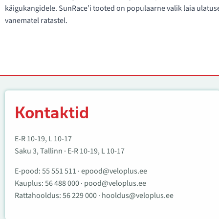
käigukangidele. SunRace’i tooted on populaarne valik laia ulatus
vanematel ratastel.
Kontaktid
Kontaktid
E-R 10-19, L 10-17
Saku 3, Tallinn · E-R 10-19, L 10-17
E-pood:
55 551 511
·
epood@veloplus.ee
Kauplus:
56 488 000
·
pood@veloplus.ee
Rattahooldus:
56 229 000
·
hooldus@veloplus.ee