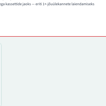
ega kassettide jaoks — eriti 1×-jõuülekannete laiendamiseks