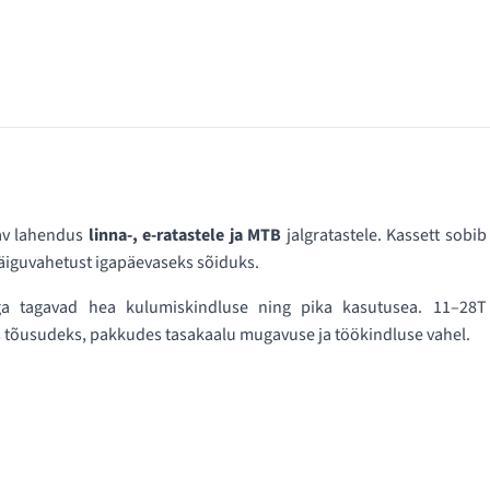
dav lahendus
linna-, e-ratastele ja MTB
jalgratastele. Kassett sobib
käiguvahetust igapäevaseks sõiduks.
ga tagavad hea kulumiskindluse ning pika kasutusea. 11–28T
s tõusudeks, pakkudes tasakaalu mugavuse ja töökindluse vahel.