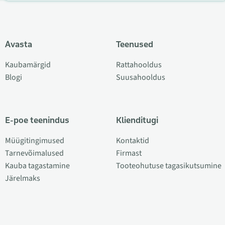
Avasta
Teenused
Kaubamärgid
Rattahooldus
Blogi
Suusahooldus
E-poe teenindus
Klienditugi
Müügitingimused
Kontaktid
Tarnevõimalused
Firmast
Kauba tagastamine
Tooteohutuse tagasikutsumine
Järelmaks