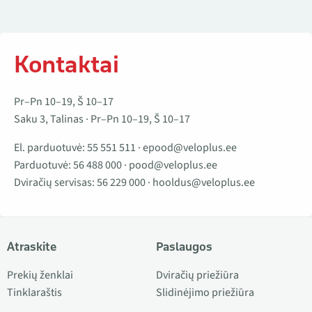
Kontaktai
Pr–Pn 10–19, Š 10–17
Saku 3, Talinas · Pr–Pn 10–19, Š 10–17
El. parduotuvė:
55 551 511
·
epood@veloplus.ee
Parduotuvė:
56 488 000
·
pood@veloplus.ee
Dviračių servisas:
56 229 000
·
hooldus@veloplus.ee
Atraskite
Paslaugos
Prekių ženklai
Dviračių priežiūra
Tinklaraštis
Slidinėjimo priežiūra