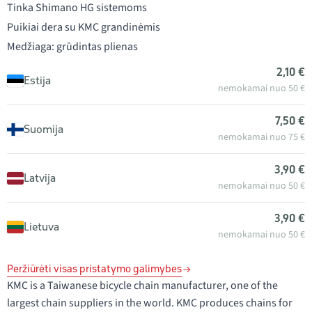
Tinka Shimano HG sistemoms
Puikiai dera su KMC grandinėmis
Medžiaga: grūdintas plienas
2,10 €
Estija
nemokamai nuo 50 €
7,50 €
Suomija
nemokamai nuo 75 €
3,90 €
Latvija
nemokamai nuo 50 €
3,90 €
Lietuva
nemokamai nuo 50 €
Peržiūrėti visas pristatymo galimybes
KMC is a Taiwanese bicycle chain manufacturer, one of the
largest chain suppliers in the world. KMC produces chains for