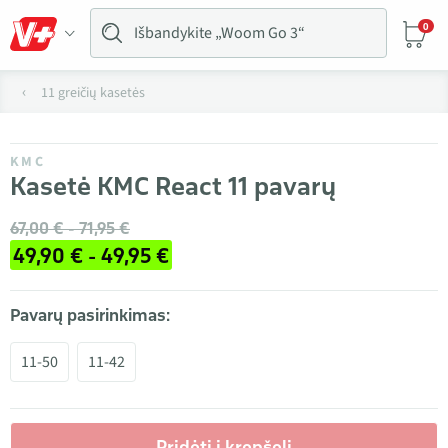
0
11 greičių kasetės
KMC
Kasetė KMC React 11 pavarų
67,00 € - 71,95 €
49,90 € - 49,95 €
Pavarų pasirinkimas:
11-50
11-42
Pridėti į krepšelį