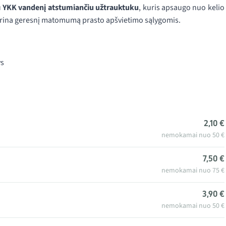
u
YKK vandenį atstumiančiu užtrauktuku
, kuris apsaugo nuo kelio
rina geresnį matomumą prasto apšvietimo sąlygomis.
ys
2,10 €
nemokamai nuo 50 €
7,50 €
nemokamai nuo 75 €
3,90 €
nemokamai nuo 50 €