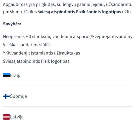
Apgaubimas yra prigludęs, su lengvu galiniu įėjimu, užsandarint
purškimo. Iškilus
šviesą atspindintis Fizik šoninis logotipas
užtik
Savybės:
Neoprenas + 3 sluoksnių vandeniui atsparus/kvėpuojantis audin
Visiškai sandarios siūlės
YKK vandenį atstumiantis užtrauktukas
Šviesą atspindintis Fizik logotipas
Estija
Suomija
Latvija