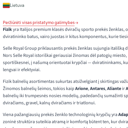
Lietuva
Peržiūrėti visas pristatymo galimybes
Fizik
yra Italijos premium klasės dviračių sporto prekės ženklas, or
dviratininko batus, vairo juostas ir kitus komponentus, kurie ties
Selle Royal Group priklausantis prekės ženklas sujungia itališką d
Nors Selle Royal istoriškai geriausiai žinomas dėl patogių miesto, k
sportiškesnei, į našumą orientuotai krypčiai — dviratininkams, kuri
lengvai ir efektyviai.
Fizik balnelių asortimentas sukurtas atsižvelgiant į skirtingas va
Žinomos balnelių šeimos, tokios kaip
Arione
,
Antares
,
Aliante
ir
balnelių iki trumpesnės nosies modelių, padedančių sumažinti s
dviračiams, gravel, kalnų dviračiams ir triatlonui.
Viena pažangiausių prekės ženklo technologinių krypčių yra
Adap
zoninė struktūra suteikia atramą ir komfortą būtent ten, kur dvirati