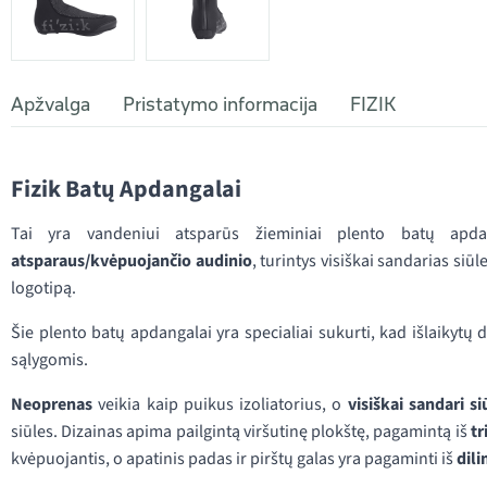
Apžvalga
Pristatymo informacija
FIZIK
Fizik Batų Apdangalai
Tai yra vandeniui atsparūs žieminiai plento batų apd
atsparaus/kvėpuojančio audinio
, turintys visiškai sandarias siūl
logotipą.
Šie plento batų apdangalai yra specialiai sukurti, kad išlaikytų
sąlygomis.
Neoprenas
veikia kaip puikus izoliatorius, o
visiškai sandari si
siūles. Dizainas apima pailgintą viršutinę plokštę, pagamintą iš
tr
kvėpuojantis, o apatinis padas ir pirštų galas yra pagaminti iš
dili