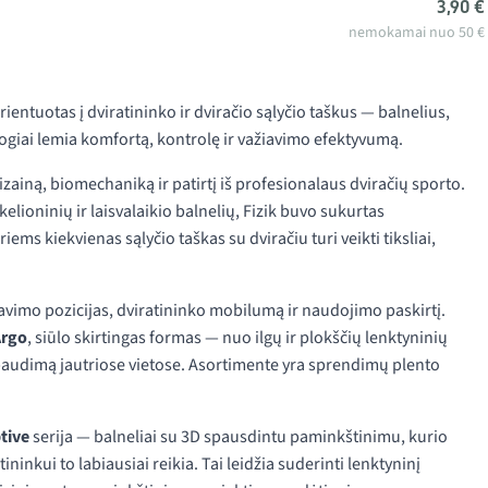
3,90 €
nemokamai nuo 50 €
ientuotas į dviratininko ir dviračio sąlyčio taškus — balnelius,
iogiai lemia komfortą, kontrolę ir važiavimo efektyvumą.
izainą, biomechaniką ir patirtį iš profesionalaus dviračių sporto.
elioninių ir laisvalaikio balnelių, Fizik buvo sukurtas
ems kiekvienas sąlyčio taškas su dviračiu turi veikti tiksliai,
žiavimo pozicijas, dviratininko mobilumą ir naudojimo paskirtį.
Argo
, siūlo skirtingas formas — nuo ilgų ir plokščių lenktyninių
paudimą jautriose vietose. Asortimente yra sprendimų plento
tive
serija — balneliai su 3D spausdintu paminkštinimu, kurio
ninkui to labiausiai reikia. Tai leidžia suderinti lenktyninį