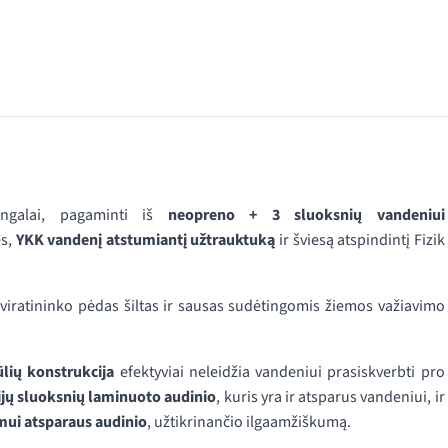
angalai, pagaminti iš
neopreno + 3 sluoksnių vandeniui
es,
YKK vandenį atstumiantį užtrauktuką
ir šviesą atspindintį Fizik
 dviratininko pėdas šiltas ir sausas sudėtingomis žiemos važiavimo
ūlių konstrukcija
efektyviai neleidžia vandeniui prasiskverbti pro
ijų sluoksnių laminuoto audinio
, kuris yra ir atsparus vandeniui, ir
mui atsparaus audinio
, užtikrinančio ilgaamžiškumą.