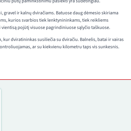
diciniu putų paminkštinimu pasiekti yra sudėtingiau.
ui, gravel ir kalnų dviračiams. Batuose daug dėmesio skiriama
ms, kurios svarbios tiek lenktynininkams, tiek reikliems
 vientisą pojūtį visuose pagrindiniuose sąlyčio taškuose.
 kur dviratininkas susiliečia su dviračiu. Balnelis, batai ir vairas
 kontroliuojamas, ar su kiekvienu kilometru taps vis sunkesnis.