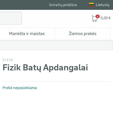
Lietuvių
Dviračių priežiūra
0
0,00 €
Mankšta ir maistas
Žiemos prekės
FIZIK
Fizik Batų Apdangalai
Prekė nepasiekiama