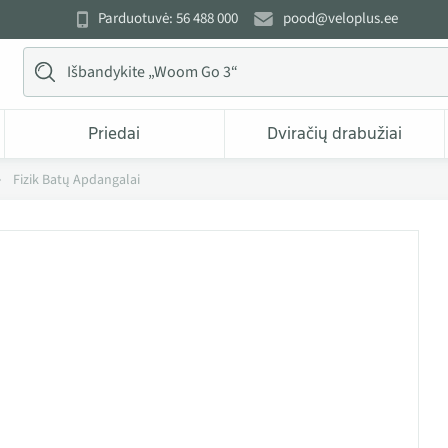
Parduotuvė: 56 488 000
pood@veloplus.ee
Priedai
Dviračių drabužiai
Fizik Batų Apdangalai