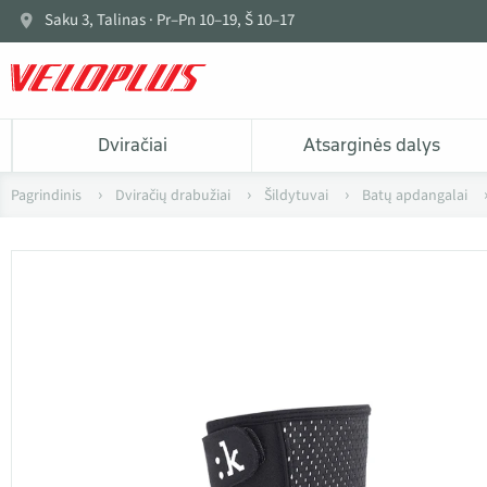
Saku 3, Talinas · Pr–Pn 10–19, Š 10–17
Dviračiai
Atsarginės dalys
Pagrindinis
Dviračių drabužiai
Šildytuvai
Batų apdangalai