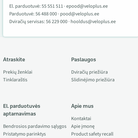
El. parduotuvė:
55 551 511
·
epood@veloplus.ee
Parduotuvė:
56 488 000
·
pood@veloplus.ee
Dviračių servisas:
56 229 000
·
hooldus@veloplus.ee
Atraskite
Paslaugos
Prekių ženklai
Dviračių priežiūra
Tinklaraštis
Slidinėjimo priežiūra
El. parduotuvės
Apie mus
aptarnavimas
Kontaktai
Bendrosios pardavimo sąlygos
Apie įmonę
Pristatymo parinktys
Product safety recall