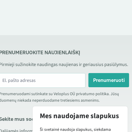
PRENUMERUOKITE NAUJIENLAIŠKĮ
Pirmieji sužinokite naudingas naujienas ir geriausius pasiūlymus.
Prenumeruoti
Prenumeruodami sutinkate su Veloplus OÜ privatumo politika. Jūsų
duomenų niekada neperduodame tretiesiems asmenims.
Mes naudojame slapukus
Sekite mus socialiniuose tinkluose
Ši svetainė naudoja slapukus, siekdama
Dalijamės informacija apie geras kainas, naujus produktus ir