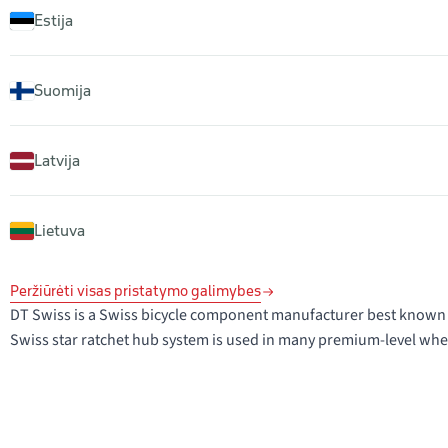
Estija
Suomija
Latvija
Lietuva
Peržiūrėti visas pristatymo galimybes
DT Swiss is a Swiss bicycle component manufacturer best known 
Swiss star ratchet hub system is used in many premium-level whee