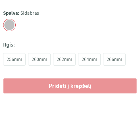
Spalva:
Sidabras
Ilgis:
256mm
260mm
262mm
264mm
266mm
Pridėti į krepšelį