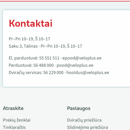
Kontaktai
Kontaktai
Pr–Pn 10–19, Š 10–17
Saku 3, Talinas · Pr–Pn 10–19, Š 10–17
El. parduotuvė:
55 551 511
·
epood@veloplus.ee
Parduotuvė:
56 488 000
·
pood@veloplus.ee
Dviračių servisas:
56 229 000
·
hooldus@veloplus.ee
Atraskite
Paslaugos
Prekių ženklai
Dviračių priežiūra
Tinklaraštis
Slidinėjimo priežiūra