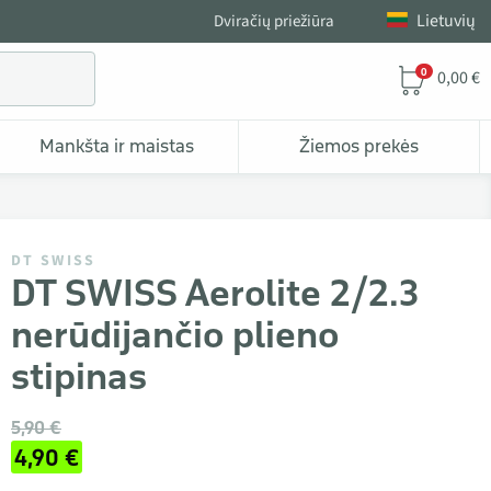
Lietuvių
Dviračių priežiūra
0
0,00 €
Mankšta ir maistas
Žiemos prekės
DT SWISS
DT SWISS Aerolite 2/2.3
nerūdijančio plieno
stipinas
5,90 €
4,90 €