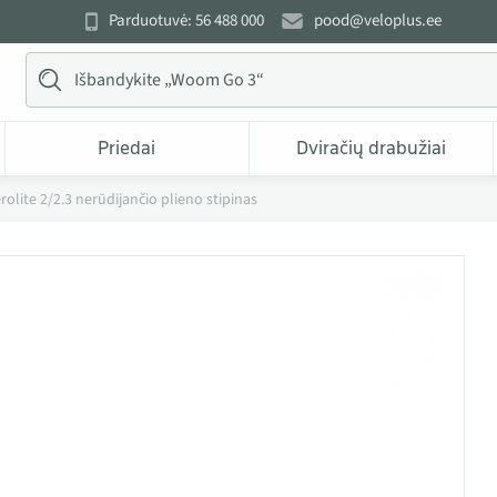
Parduotuvė: 56 488 000
pood@veloplus.ee
Priedai
Dviračių drabužiai
olite 2/2.3 nerūdijančio plieno stipinas