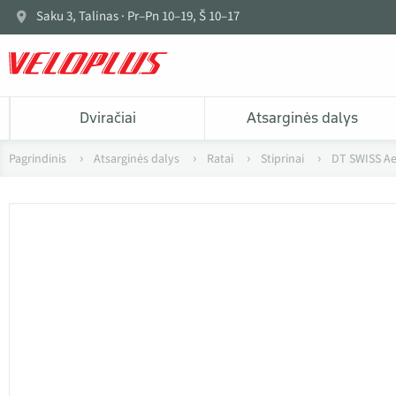
Saku 3, Talinas · Pr–Pn 10–19, Š 10–17
Dviračiai
Atsarginės dalys
Pagrindinis
Atsarginės dalys
Ratai
Stiprinai
DT SWISS Aer