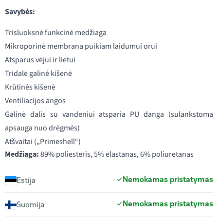
Savybės:
Trisluoksnė funkcinė medžiaga
Mikroporinė membrana puikiam laidumui orui
Atsparus vėjui ir lietui
Tridalė galinė kišenė
Krūtinės kišenė
Ventiliacijos angos
Galinė dalis su vandeniui atsparia PU danga (sulankstoma
apsauga nuo drėgmės)
Atšvaitai („Primeshell“)
Medžiaga:
89% poliesteris, 5% elastanas, 6% poliuretanas
Nemokamas pristatymas
Estija
Nemokamas pristatymas
Suomija