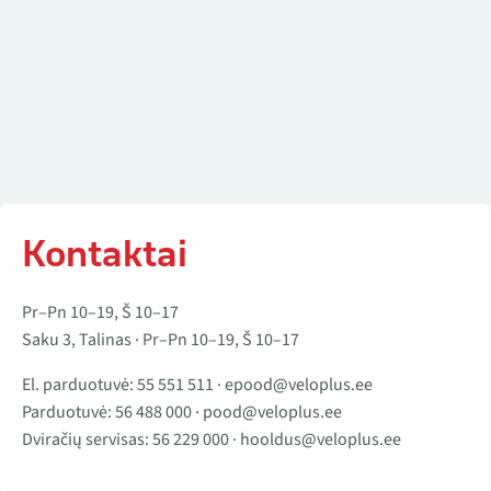
Kontaktai
Pr–Pn 10–19, Š 10–17
Saku 3, Talinas · Pr–Pn 10–19, Š 10–17
El. parduotuvė:
55 551 511
·
epood@veloplus.ee
Parduotuvė:
56 488 000
·
pood@veloplus.ee
Dviračių servisas:
56 229 000
·
hooldus@veloplus.ee