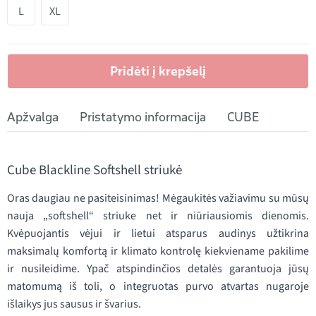
L
XL
Pridėti į krepšelį
Apžvalga
Pristatymo informacija
CUBE
Cube Blackline Softshell striukė
Oras daugiau ne pasiteisinimas! Mėgaukitės važiavimu su mūsų
nauja „softshell“ striuke net ir niūriausiomis dienomis.
Kvėpuojantis vėjui ir lietui atsparus audinys užtikrina
maksimalų komfortą ir klimato kontrolę kiekviename pakilime
ir nusileidime. Ypač atspindinčios detalės garantuoja jūsų
matomumą iš toli, o integruotas purvo atvartas nugaroje
išlaikys jus sausus ir švarius.