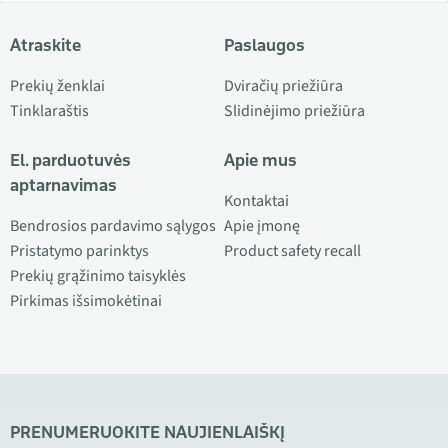
Atraskite
Paslaugos
Prekių ženklai
Dviračių priežiūra
Tinklaraštis
Slidinėjimo priežiūra
El. parduotuvės
Apie mus
aptarnavimas
Kontaktai
Bendrosios pardavimo sąlygos
Apie įmonę
Pristatymo parinktys
Product safety recall
Prekių grąžinimo taisyklės
Pirkimas išsimokėtinai
PRENUMERUOKITE NAUJIENLAIŠKĮ