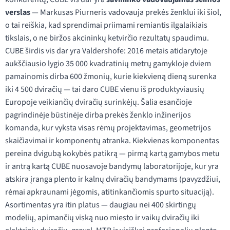
verslas
— Markusas Piurneris vadovauja prekės ženklui iki šiol,
o tai reiškia, kad sprendimai priimami remiantis ilgalaikiais
tikslais, o ne biržos akcininkų ketvirčio rezultatų spaudimu.
CUBE širdis vis dar yra Valdershofe: 2016 metais atidarytoje
aukščiausio lygio 35 000 kvadratinių metrų gamykloje dviem
pamainomis dirba 600 žmonių, kurie kiekvieną dieną surenka
iki 4 500 dviračių — tai daro CUBE vienu iš produktyviausių
Europoje veikiančių dviračių surinkėjų. Šalia esančioje
pagrindinėje būstinėje dirba prekės ženklo inžinerijos
komanda, kur vyksta visas rėmų projektavimas, geometrijos
skaičiavimai ir komponentų atranka. Kiekvienas komponentas
pereina dvigubą kokybės patikrą — pirmą kartą gamybos metu
ir antrą kartą CUBE nuosavoje bandymų laboratorijoje, kur yra
atskira įranga plento ir kalnų dviračių bandymams (pavyzdžiui,
rėmai apkraunami jėgomis, atitinkančiomis spurto situaciją).
Asortimentas yra itin platus — daugiau nei 400 skirtingų
modelių, apimančių viską nuo miesto ir vaikų dviračių iki