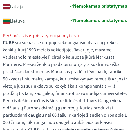
Nemokamas pristatymas
Latvija
Nemokamas pristatymas
Lietuva
Peržiūrėti visas pristatymo galimybes
CUBE
yra vienas iš Europoje sėkmingiausių dviračių prekės
ženklų, kurį 1993 metais Vokietijoje, Bavarijoje, mažame
Valdershofo miestelyje Fichtelio kalnuose įkūrė Markusas
Piurneris. Prekės ženklo pradžios istorija yra kukli ir vokiškai
praktiška: dar studentas Markusas pradėjo tėvo baldų fabriko
50 kvadratinių metrų kampe, kur užsisakydavo rėmus iš Azijos ir
vietoje juos surinkdavo su kokybiškais komponentais — iš
pradžių tik tam, kad galėtų finansuoti savo studijas universitete.
Per tris dešimtmečius iš šios nedidelės dirbtuvės išaugo viena
didžiausių Europos dviračių gamintojų, kurios produktai
parduodami daugiau nei 60 šalių ir kurioje šiandien dirba apie 1
000 žmonių. Skirtingai nuo daugelio aukščiausios klasės
konkurentų, CUBE vis dar yra
savininko vadovaujamas šeimos