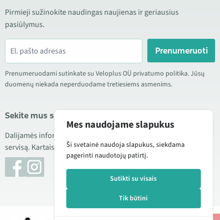
Pirmieji sužinokite naudingas naujienas ir geriausius
pasiūlymus.
Prenumeruoti
Prenumeruodami sutinkate su Veloplus OÜ privatumo politika. Jūsų
duomenų niekada neperduodame tretiesiems asmenims.
Sekite mus socialiniuose tinkluose
Mes naudojame slapukus
Dalijamės informacija apie geras kainas, naujus produktus ir
Ši svetainė naudoja slapukus, siekdama
servisą. Kartais taip pat publikuojame produktų apžvalgas.
pagerinti naudotojų patirtį.
Sutikti su visais
Tik būtini