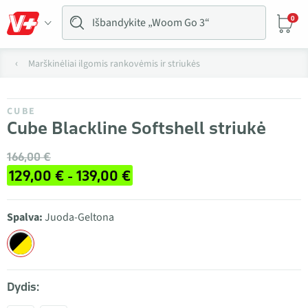
0
Marškinėliai ilgomis rankovėmis ir striukės
CUBE
Cube Blackline Softshell striukė
166,00 €
129,00 € - 139,00 €
Spalva:
Juoda-Geltona
Dydis: