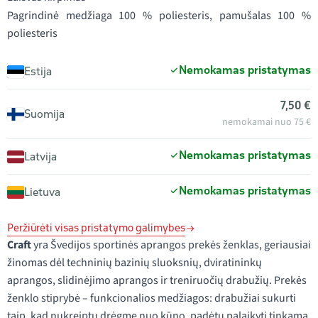
Pagrindinė medžiaga 100 % poliesteris, pamušalas 100 %
poliesteris
Nemokamas pristatymas
Estija
7,50 €
Suomija
nemokamai nuo 75 €
Nemokamas pristatymas
Latvija
Nemokamas pristatymas
Lietuva
Peržiūrėti visas pristatymo galimybes
Craft
yra Švedijos sportinės aprangos prekės ženklas, geriausiai
žinomas dėl techninių bazinių sluoksnių, dviratininkų
aprangos, slidinėjimo aprangos ir treniruočių drabužių. Prekės
ženklo stiprybė – funkcionalios medžiagos: drabužiai sukurti
taip, kad nukreiptų drėgmę nuo kūno, padėtų palaikyti tinkamą