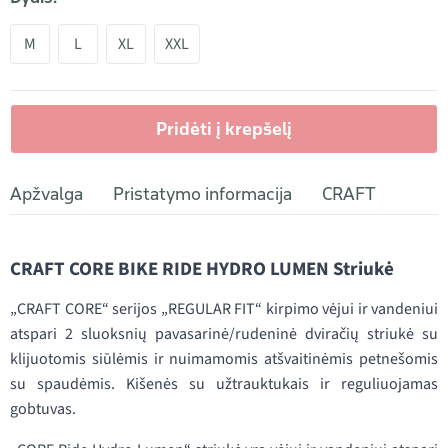
M
L
XL
XXL
Pridėti į krepšelį
Apžvalga
Pristatymo informacija
CRAFT
CRAFT CORE BIKE RIDE HYDRO LUMEN Striukė
„CRAFT CORE“ serijos „REGULAR FIT“ kirpimo vėjui ir vandeniui
atspari 2 sluoksnių pavasarinė/rudeninė dviračių striukė su
klijuotomis siūlėmis ir nuimamomis atšvaitinėmis petnešomis
su spaudėmis. Kišenės su užtrauktukais ir reguliuojamas
gobtuvas.