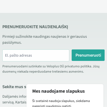
PRENUMERUOKITE NAUJIENLAIŠKĮ
Pirmieji sužinokite naudingas naujienas ir geriausius
pasiūlymus.
Prenumeruoti
Prenumeruodami sutinkate su Veloplus OÜ privatumo politika. Jūsų
duomenų niekada neperduodame tretiesiems asmenims.
Sekite mus socialiniuose tinkluose
Mes naudojame slapukus
Dalijamės informacija apie geras kainas, naujus produktus ir
Ši svetainė naudoja slapukus, siekdama
servisą. Kartais taip pat publikuojame produktų apžvalgas.
pagerinti naudotojų patirtį.