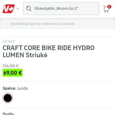
0
Marškinėliai ilgomis rankovėmis ir striukės
CRAFT
CRAFT CORE BIKE RIDE HYDRO
LUMEN Striukė
114,00 €
69,00 €
Spalva:
Juoda
Dydis: