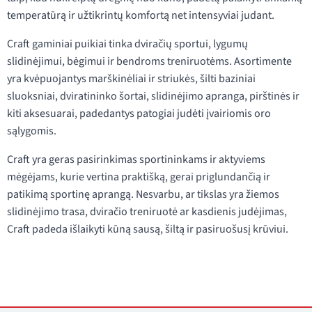
temperatūrą ir užtikrintų komfortą net intensyviai judant.
Craft gaminiai puikiai tinka dviračių sportui, lygumų
slidinėjimui, bėgimui ir bendroms treniruotėms. Asortimente
yra kvėpuojantys marškinėliai ir striukės, šilti baziniai
sluoksniai, dviratininko šortai, slidinėjimo apranga, pirštinės ir
kiti aksesuarai, padedantys patogiai judėti įvairiomis oro
sąlygomis.
Craft yra geras pasirinkimas sportininkams ir aktyviems
mėgėjams, kurie vertina praktišką, gerai priglundančią ir
patikimą sportinę aprangą. Nesvarbu, ar tikslas yra žiemos
slidinėjimo trasa, dviračio treniruotė ar kasdienis judėjimas,
Craft padeda išlaikyti kūną sausą, šiltą ir pasiruošusį krūviui.