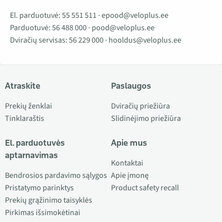
El. parduotuvė:
55 551 511
·
epood@veloplus.ee
Parduotuvė:
56 488 000
·
pood@veloplus.ee
Dviračių servisas:
56 229 000
·
hooldus@veloplus.ee
Atraskite
Paslaugos
Prekių ženklai
Dviračių priežiūra
Tinklaraštis
Slidinėjimo priežiūra
El. parduotuvės
Apie mus
aptarnavimas
Kontaktai
Bendrosios pardavimo sąlygos
Apie įmonę
Pristatymo parinktys
Product safety recall
Prekių grąžinimo taisyklės
Pirkimas išsimokėtinai