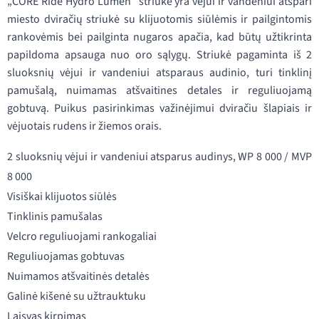
„CORE Ride Hydro Lumen“ striukė yra vėjui ir vandeniui atspari
miesto dviračių striukė su klijuotomis siūlėmis ir pailgintomis
rankovėmis bei pailginta nugaros apačia, kad būtų užtikrinta
papildoma apsauga nuo oro sąlygų. Striukė pagaminta iš 2
sluoksnių vėjui ir vandeniui atsparaus audinio, turi tinklinį
pamušalą, nuimamas atšvaitines detales ir reguliuojamą
gobtuvą. Puikus pasirinkimas važinėjimui dviračiu šlapiais ir
vėjuotais rudens ir žiemos orais.
2 sluoksnių vėjui ir vandeniui atsparus audinys, WP 8 000 / MVP
8 000
Visiškai klijuotos siūlės
Tinklinis pamušalas
Velcro reguliuojami rankogaliai
Reguliuojamas gobtuvas
Nuimamos atšvaitinės detalės
Galinė kišenė su užtrauktuku
Laisvas kirpimas