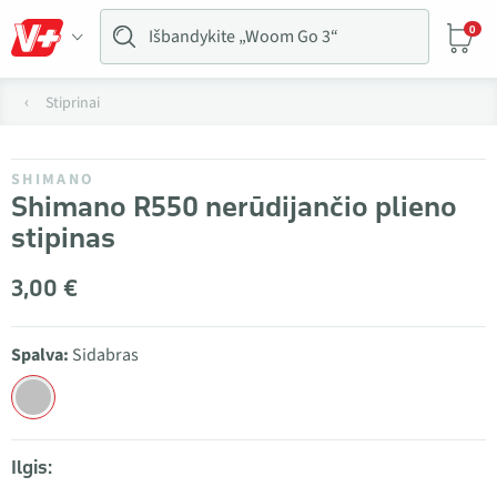
0
Stiprinai
SHIMANO
Shimano R550 nerūdijančio plieno
stipinas
3,00 €
Spalva:
Sidabras
Ilgis: