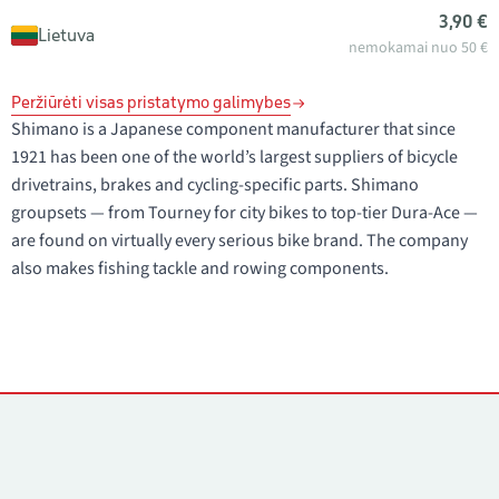
3,90 €
Lietuva
nemokamai nuo 50 €
Peržiūrėti visas pristatymo galimybes
Shimano is a Japanese component manufacturer that since
1921 has been one of the world’s largest suppliers of bicycle
drivetrains, brakes and cycling-specific parts. Shimano
groupsets — from Tourney for city bikes to top-tier Dura-Ace —
are found on virtually every serious bike brand. The company
also makes fishing tackle and rowing components.
Kontaktai