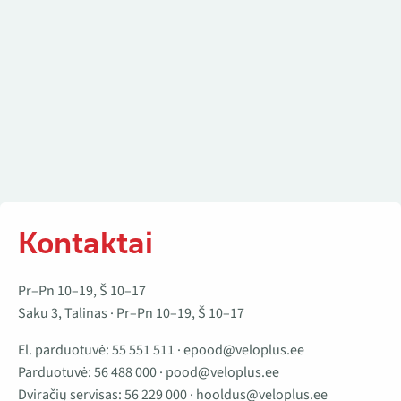
Kontaktai
Pr–Pn 10–19, Š 10–17
Saku 3, Talinas · Pr–Pn 10–19, Š 10–17
El. parduotuvė:
55 551 511
·
epood@veloplus.ee
Parduotuvė:
56 488 000
·
pood@veloplus.ee
Dviračių servisas:
56 229 000
·
hooldus@veloplus.ee