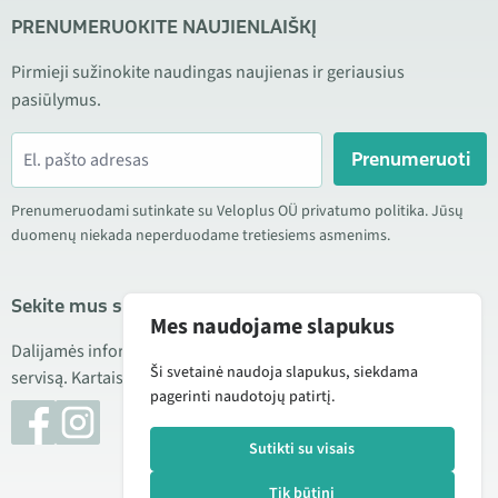
PRENUMERUOKITE NAUJIENLAIŠKĮ
Pirmieji sužinokite naudingas naujienas ir geriausius
pasiūlymus.
Prenumeruoti
Prenumeruodami sutinkate su Veloplus OÜ privatumo politika. Jūsų
duomenų niekada neperduodame tretiesiems asmenims.
Sekite mus socialiniuose tinkluose
Mes naudojame slapukus
Dalijamės informacija apie geras kainas, naujus produktus ir
Ši svetainė naudoja slapukus, siekdama
servisą. Kartais taip pat publikuojame produktų apžvalgas.
pagerinti naudotojų patirtį.
Sutikti su visais
Tik būtini