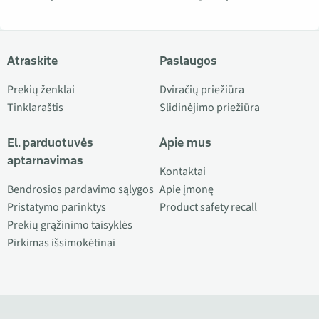
Atraskite
Paslaugos
Prekių ženklai
Dviračių priežiūra
Tinklaraštis
Slidinėjimo priežiūra
El. parduotuvės
Apie mus
aptarnavimas
Kontaktai
Bendrosios pardavimo sąlygos
Apie įmonę
Pristatymo parinktys
Product safety recall
Prekių grąžinimo taisyklės
Pirkimas išsimokėtinai