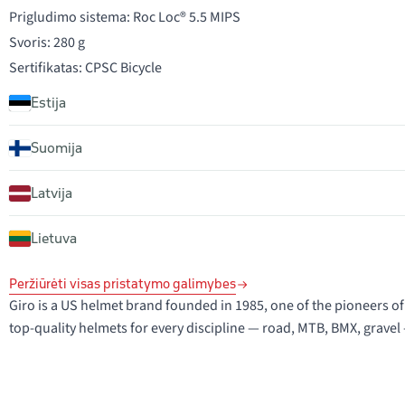
Prigludimo sistema: Roc Loc® 5.5 MIPS
Svoris: 280 g
Sertifikatas: CPSC Bicycle
Estija
Suomija
Latvija
Lietuva
Peržiūrėti visas pristatymo galimybes
Giro is a US helmet brand founded in 1985, one of the pioneers o
top-quality helmets for every discipline — road, MTB, BMX, gravel 