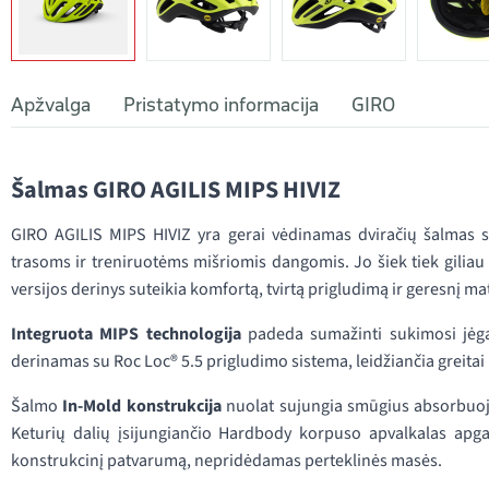
Apžvalga
Pristatymo informacija
GIRO
Šalmas GIRO AGILIS MIPS HIVIZ
GIRO AGILIS MIPS HIVIZ yra gerai vėdinamas dviračių šalmas 
trasoms ir treniruotėms mišriomis dangomis. Jo šiek tiek giliau d
versijos derinys suteikia komfortą, tvirtą prigludimą ir geresnį
Integruota MIPS technologija
padeda sumažinti sukimosi jėg
derinamas su Roc Loc® 5.5 prigludimo sistema, leidžiančia greitai ir
Šalmo
In-Mold konstrukcija
nuolat sujungia smūgius absorbuojan
Keturių dalių įsijungiančio Hardbody korpuso apvalkalas apga
konstrukcinį patvarumą, nepridėdamas perteklinės masės.