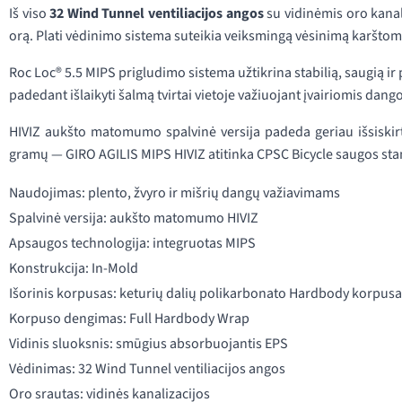
Iš viso
32 Wind Tunnel ventiliacijos angos
su vidinėmis oro kanali
orą. Plati vėdinimo sistema suteikia veiksmingą vėsinimą karštom
Roc Loc® 5.5 MIPS prigludimo sistema užtikrina stabilią, saugią ir p
padedant išlaikyti šalmą tvirtai vietoje važiuojant įvairiomis dang
HIVIZ aukšto matomumo spalvinė versija padeda geriau išsiskirti
gramų — GIRO AGILIS MIPS HIVIZ atitinka CPSC Bicycle saugos standa
Naudojimas: plento, žvyro ir mišrių dangų važiavimams
Spalvinė versija: aukšto matomumo HIVIZ
Apsaugos technologija: integruotas MIPS
Konstrukcija: In-Mold
Išorinis korpusas: keturių dalių polikarbonato Hardbody korpus
Korpuso dengimas: Full Hardbody Wrap
Vidinis sluoksnis: smūgius absorbuojantis EPS
Vėdinimas: 32 Wind Tunnel ventiliacijos angos
Oro srautas: vidinės kanalizacijos