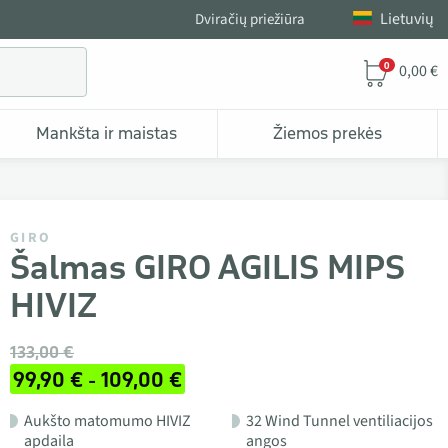
Lietuvių
Dviračių priežiūra
0
0,00 €
Mankšta ir maistas
Žiemos prekės
GIRO
Šalmas GIRO AGILIS MIPS
HIVIZ
133,00 €
99,90 € - 109,00 €
Aukšto matomumo HIVIZ
32 Wind Tunnel ventiliacijos
apdaila
angos