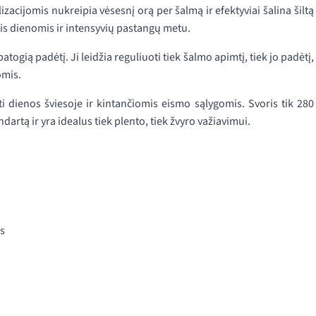
zacijomis nukreipia vėsesnį orą per šalmą ir efektyviai šalina šiltą
is dienomis ir intensyvių pastangų metu.
atogią padėtį. Ji leidžia reguliuoti tiek šalmo apimtį, tiek jo padėtį,
omis.
 dienos šviesoje ir kintančiomis eismo sąlygomis. Svoris tik 280
rtą ir yra idealus tiek plento, tiek žvyro važiavimui.
as