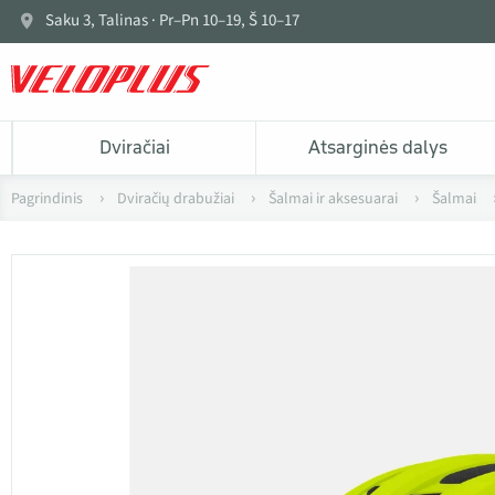
Saku 3, Talinas · Pr–Pn 10–19, Š 10–17
Dviračiai
Atsarginės dalys
Pagrindinis
Dviračių drabužiai
Šalmai ir aksesuarai
Šalmai