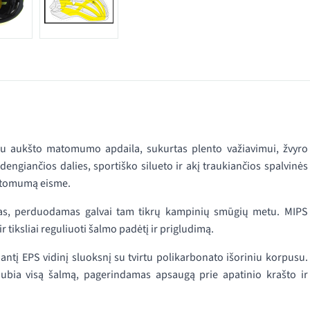
su aukšto matomumo apdaila, sukurtas plento važiavimui, žvyro
engiančios dalies, sportiško silueto ir akį traukiančios spalvinės
 matomumą eisme.
as, perduodamas galvai tam tikrų kampinių smūgių metu. MIPS
 tiksliai reguliuoti šalmo padėtį ir prigludimą.
tį EPS vidinį sluoksnį su tvirtu polikarbonato išoriniu korpusu.
ubia visą šalmą, pagerindamas apsaugą prie apatinio krašto ir