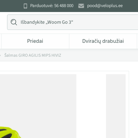
Parduotuvė: 56 488 000
pood@veloplus.ee
Priedai
Dviračių drabužiai
Šalmas GIRO AGILIS MIPS HIVIZ