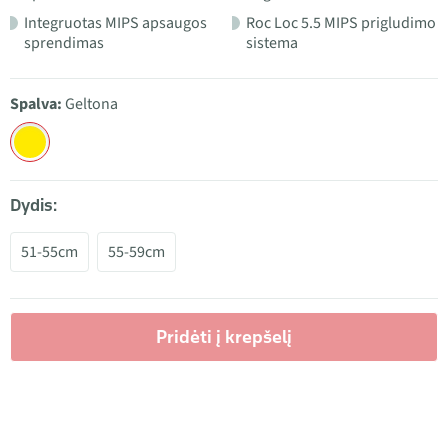
Integruotas MIPS apsaugos
Roc Loc 5.5 MIPS prigludimo
sprendimas
sistema
Spalva:
Geltona
Dydis:
51-55cm
55-59cm
Pridėti į krepšelį