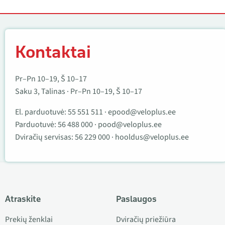
Kontaktai
Kontaktai
Pr–Pn 10–19, Š 10–17
Saku 3, Talinas · Pr–Pn 10–19, Š 10–17
El. parduotuvė:
55 551 511
·
epood@veloplus.ee
Parduotuvė:
56 488 000
·
pood@veloplus.ee
Dviračių servisas:
56 229 000
·
hooldus@veloplus.ee
Atraskite
Paslaugos
Prekių ženklai
Dviračių priežiūra