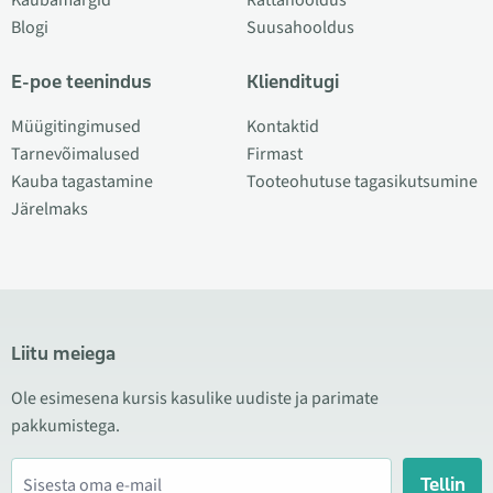
Kaubamärgid
Rattahooldus
Blogi
Suusahooldus
E-poe teenindus
Klienditugi
Müügitingimused
Kontaktid
Tarnevõimalused
Firmast
Kauba tagastamine
Tooteohutuse tagasikutsumine
Järelmaks
Liitu meiega
Ole esimesena kursis kasulike uudiste ja parimate
pakkumistega.
Tellin