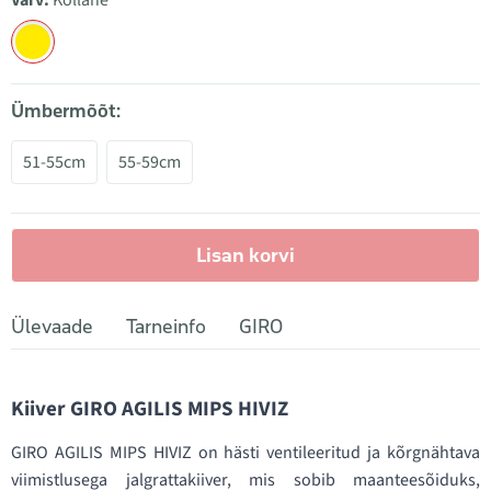
Värv:
Kollane
Ümbermõõt:
51-55cm
55-59cm
Lisan korvi
Ülevaade
Tarneinfo
GIRO
Kiiver GIRO AGILIS MIPS HIVIZ
GIRO AGILIS MIPS HIVIZ on hästi ventileeritud ja kõrgnähtava
viimistlusega jalgrattakiiver, mis sobib maanteesõiduks,