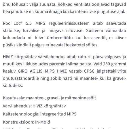
õhu tõhusalt välja suunata. Rohked ventilatsiooniavad tagavad
hea jahutuse nii kuuma ilmaga kui ka intensiivse pingutuse ajal.
Roc Loc® 5.5 MIPS reguleerimissüsteem aitab saavutada
stabiilse, turvalise ja mugava istuvuse. Süsteem võimaldab
kohandada nii kiivri ümbermõõtu kui ka asendit, et kiiver
püsiks kindlalt paigas erinevatel teekatetel sõites.
HIVIZ kõrgnähtav värvilahendus aitab ratturil päevavalguses ja
muutlikes liiklusoludes paremini silma paista. Vaid 280 grammi
kaaluv GIRO AGILIS MIPS HIVIZ vastab CPSC jalgrattakiivrite
ohutusstandardile ning sobib hästi nii maantee- kui ka gravel-
sõitudeks.
Kasutusala: maantee-, gravel- ja mitmepinnasõit
Värvilahendus: HIVIZ kõrgnähtav
Kaitsetehnoloogia: integreeritud MIPS
Konstruktsioon: In-Mold