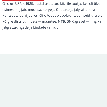
Giro on USA-s 1985. aastal asutatud kiivrite tootja, kes oli üks
esimesi tegijaid moodsa, kerge ja õhutusega jalgratta-kiivri
kontseptsiooni juures. Giro toodab tippkvaliteediliseid kiivreid
kõigile distsipliinidele — maantee, MTB, BMX, gravel — ning ka
jalgrattakingade ja kindade valikut.
Kontaktid