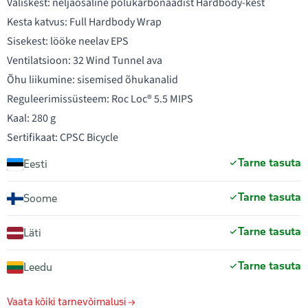
Väliskest: neljaosaline polükarbonaadist Hardbody-kest
Kesta katvus: Full Hardbody Wrap
Sisekest: lööke neelav EPS
Ventilatsioon: 32 Wind Tunnel ava
Õhu liikumine: sisemised õhukanalid
Reguleerimissüsteem: Roc Loc® 5.5 MIPS
Kaal: 280 g
Sertifikaat: CPSC Bicycle
Tarne tasuta
Eesti
Tarne tasuta
Soome
Tarne tasuta
Läti
Tarne tasuta
Leedu
Vaata kõiki tarnevõimalusi