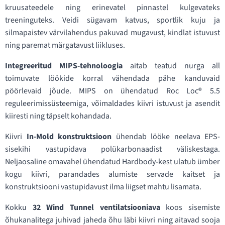
kruusateedele ning erinevatel pinnastel kulgevateks
treeninguteks. Veidi sügavam katvus, sportlik kuju ja
silmapaistev värvilahendus pakuvad mugavust, kindlat istuvust
ning paremat märgatavust liikluses.
Integreeritud MIPS-tehnoloogia
aitab teatud nurga all
toimuvate löökide korral vähendada pähe kanduvaid
pöörlevaid jõude. MIPS on ühendatud Roc Loc® 5.5
reguleerimissüsteemiga, võimaldades kiivri istuvust ja asendit
kiiresti ning täpselt kohandada.
Kiivri
In-Mold konstruktsioon
ühendab lööke neelava EPS-
sisekihi vastupidava polükarbonaadist väliskestaga.
Neljaosaline omavahel ühendatud Hardbody-kest ulatub ümber
kogu kiivri, parandades alumiste servade kaitset ja
konstruktsiooni vastupidavust ilma liigset mahtu lisamata.
Kokku
32 Wind Tunnel ventilatsiooniava
koos sisemiste
õhukanalitega juhivad jaheda õhu läbi kiivri ning aitavad sooja