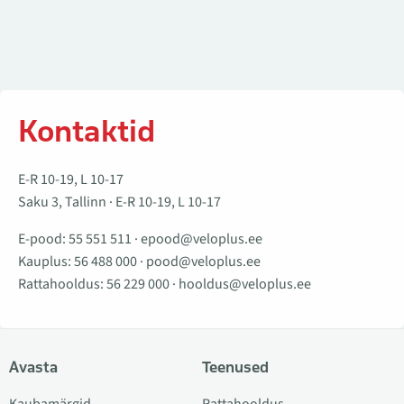
Kontaktid
E-R 10-19, L 10-17
Saku 3, Tallinn · E-R 10-19, L 10-17
E-pood:
55 551 511
·
epood@veloplus.ee
Kauplus:
56 488 000
·
pood@veloplus.ee
Rattahooldus:
56 229 000
·
hooldus@veloplus.ee
Avasta
Teenused