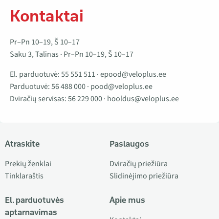
Kontaktai
Pr–Pn 10–19, Š 10–17
Saku 3, Talinas · Pr–Pn 10–19, Š 10–17
El. parduotuvė:
55 551 511
·
epood@veloplus.ee
Parduotuvė:
56 488 000
·
pood@veloplus.ee
Dviračių servisas:
56 229 000
·
hooldus@veloplus.ee
Atraskite
Paslaugos
Prekių ženklai
Dviračių priežiūra
Tinklaraštis
Slidinėjimo priežiūra
El. parduotuvės
Apie mus
aptarnavimas