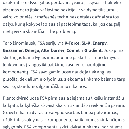
užtikrinti efektyvų galios perdavimą; vairai, iškyšos ir balnelio
atramos daro įtaką važiavimo pozicijai ir valdymo tikslumui;
vairo kolonėlės ir mažesnės techninės detalės dažnai yra tos
dalys, kurių kokybė labiausiai pastebima tada, kai jos daugelį
metų veikia sklandžiai ir be problemų.
Tarp žinomiausių FSA serijų yra
K-Force
,
SL-K
,
Energy
,
Gossamer
,
Omega
,
Afterburner
,
Comet
ir
Gradient
. Jos apima
skirtingus kainų lygius ir naudojimo paskirtis — nuo lengvos
lenktyninės įrangos iki patikimų kasdienio naudojimo
komponentų. FSA savo gaminiuose naudoja tiek anglies
pluoštą, tiek aliuminio lydinius, siekdama tinkamo balanso tarp
svorio, standumo, ilgaamžiškumo ir kainos.
Plento dviračiuose FSA pirmiausia siejama su tiksliu ir standžiu
kokpitu, kokybiškais švaistikliais ir sklandžiai veikiančia pavara.
Gravel ir kalnų dviračiuose ypač svarbūs tampa patvarumas,
užtikrintas valdymas ir komponentų patikimumas kintančiomis
sąlygomis. FSA komponentai skirti dviratininkams, norintiems