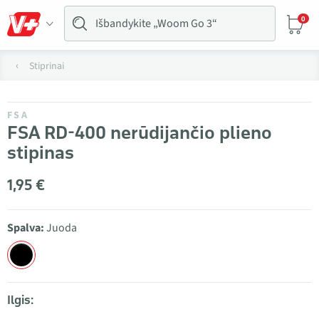
0
Stiprinai
FSA
FSA RD-400 nerūdijančio plieno
stipinas
1,95 €
Spalva:
Juoda
Ilgis: