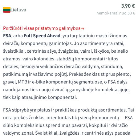
3,90 €
Lietuva
nemokamai nuo 50 €
Peržiūrėti visas pristatymo galimybes
FSA
, arba
Full Speed Ahead
, yra tarptautiniu mastu žinomas
dviračių komponentų gamintojas. Jo asortimente yra ratai,
švaistikliai, centrinės ašys, žvaigždės, vairai, iškyšos, balnelio
atramos, vairo kolonėlės, stabdžių komponentai ir kitos
detalės, tiesiogiai veikiančios dviračio valdymą, standumą,
patikimumą ir važiavimo pojūtį. Prekės ženklas stiprus plento,
gravel, MTB ir e-bike komponentų segmentuose, o FSA dalys
naudojamos tiek naujų dviračių gamyklinėje komplektacijoje,
tiek kaip atnaujinimo komponentai.
FSA stiprybė yra platus ir praktiškas produktų asortimentas. Tai
nėra prekės ženklas, orientuotas tik į vieną komponentą — FSA
siūlo kompleksinius sprendimus pavarai, kokpitui ir dviračio
valdymo zonai. Švaistikliai, žvaigždės ir centrinės ašys padeda