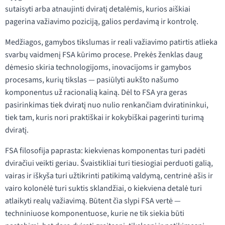
sutaisyti arba atnaujinti dviratį detalėmis, kurios aiškiai
pagerina važiavimo poziciją, galios perdavimą ir kontrolę.
Medžiagos, gamybos tikslumas ir reali važiavimo patirtis atlieka
svarbų vaidmenį FSA kūrimo procese. Prekės ženklas daug
dėmesio skiria technologijoms, inovacijoms ir gamybos
procesams, kurių tikslas — pasiūlyti aukšto našumo
komponentus už racionalią kainą. Dėl to FSA yra geras
pasirinkimas tiek dviratį nuo nulio renkančiam dviratininkui,
tiek tam, kuris nori praktiškai ir kokybiškai pagerinti turimą
dviratį.
FSA filosofija paprasta: kiekvienas komponentas turi padėti
dviračiui veikti geriau. Švaistikliai turi tiesiogiai perduoti galią,
vairas ir iškyša turi užtikrinti patikimą valdymą, centrinė ašis ir
vairo kolonėlė turi suktis sklandžiai, o kiekviena detalė turi
atlaikyti realų važiavimą. Būtent čia slypi FSA vertė —
techniniuose komponentuose, kurie ne tik siekia būti