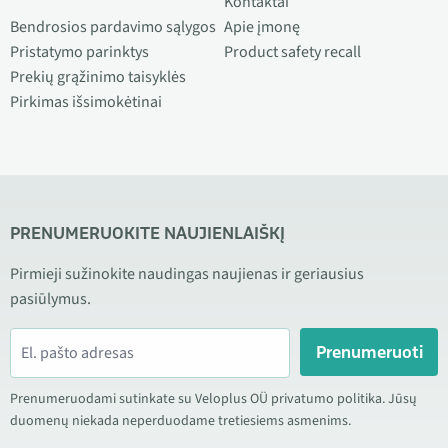
Kontaktai
Bendrosios pardavimo sąlygos
Apie įmonę
Pristatymo parinktys
Product safety recall
Prekių grąžinimo taisyklės
Pirkimas išsimokėtinai
PRENUMERUOKITE NAUJIENLAIŠKĮ
Pirmieji sužinokite naudingas naujienas ir geriausius
pasiūlymus.
Prenumeruoti
Prenumeruodami sutinkate su Veloplus OÜ privatumo politika. Jūsų
duomenų niekada neperduodame tretiesiems asmenims.