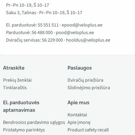
Pr–Pn 10–19, Š 10–17
Saku 3, Talinas · Pr–Pn 10–19, Š 10–17
El. parduotuvė:
55 551 511
·
epood@veloplus.ee
Parduotuvė:
56 488 000
·
pood@veloplus.ee
Dviračių servisas:
56 229 000
·
hooldus@veloplus.ee
Atraskite
Paslaugos
Prekių ženklai
Dviračių priežiūra
Tinklaraštis
Slidinėjimo priežiūra
El. parduotuvės
Apie mus
aptarnavimas
Kontaktai
Bendrosios pardavimo sąlygos
Apie įmonę
Pristatymo parinktys
Product safety recall