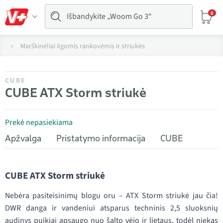
0
Marškinėliai ilgomis rankovėmis ir striukės
CUBE
CUBE ATX Storm striukė
Prekė nepasiekiama
Apžvalga
Pristatymo informacija
CUBE
CUBE ATX Storm striukė
Nebėra pasiteisinimų blogu oru – ATX Storm striukė jau čia!
DWR danga ir vandeniui atsparus techninis 2,5 sluoksnių
audinys puikiai apsaugo nuo šalto vėjo ir lietaus, todėl niekas