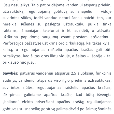
jūsų nesulaikys. Taip pat pridėjome vandeniui atsparų priekinį
užtrauktuką, reguliuojamą gobtuvą su snapeliu ir viduje
suvirintas siūles, todėl vanduo neturi šansų patekti ten, kur
nereikia. Kišenės su paslėptu užtrauktuku puikiai tinka
raktams, išmaniajam telefonui ir kt. susidėti, o atšvaitai
užtikrina papildomą saugumą esant prastam apšvietimui.
Perforacijos pažastyse užtikrina oro cirkuliaciją, kai takas kyla į
kalną, o reguliuojamas raišteliu apačios kraštas gali būti
pritaikytas, kad šiltas oras liktų viduje, o šaltas – išorėje – tai
priklauso nuo jūsų!
Savybės:
patvarus vandeniui atsparus 2,5 sluoksnių funkcinis
audinys; vandeniui atsparus viso ilgio priekinis užtrauktukas;
suvirintos siūlės; reguliuojamas raišteliu apačios kraštas;
iškirpimas galiniame apačios krašte, kad būtų išvengta
„baliono“ efekto priveržiant apačios kraštą; reguliuojamas
gobtuvas su snapeliu; gobtuvą galima dėvėti po šalmu; šoninės