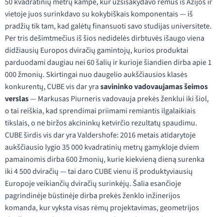
50 kvadratinių metrų kampe, kur užsisakydavo rėmus iš Azijos ir
vietoje juos surinkdavo su kokybiškais komponentais — iš
pradžių tik tam, kad galėtų finansuoti savo studijas universitete.
Per tris dešimtmečius iš šios nedidelės dirbtuvės išaugo viena
didžiausių Europos dviračių gamintojų, kurios produktai
parduodami daugiau nei 60 šalių ir kurioje šiandien dirba apie 1
000 žmonių. Skirtingai nuo daugelio aukščiausios klasės
konkurentų, CUBE vis dar yra
savininko vadovaujamas šeimos
verslas
— Markusas Piurneris vadovauja prekės ženklui iki šiol,
o tai reiškia, kad sprendimai priimami remiantis ilgalaikiais
tikslais, o ne biržos akcininkų ketvirčio rezultatų spaudimu.
CUBE širdis vis dar yra Valdershofe: 2016 metais atidarytoje
aukščiausio lygio 35 000 kvadratinių metrų gamykloje dviem
pamainomis dirba 600 žmonių, kurie kiekvieną dieną surenka
iki 4 500 dviračių — tai daro CUBE vienu iš produktyviausių
Europoje veikiančių dviračių surinkėjų. Šalia esančioje
pagrindinėje būstinėje dirba prekės ženklo inžinerijos
komanda, kur vyksta visas rėmų projektavimas, geometrijos