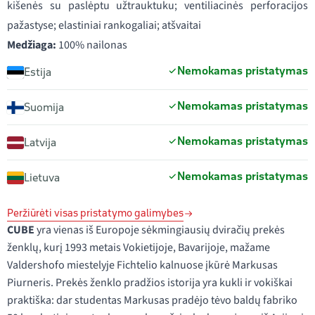
kišenės su paslėptu užtrauktuku; ventiliacinės perforacijos
pažastyse; elastiniai rankogaliai; atšvaitai
Medžiaga:
100% nailonas
Nemokamas pristatymas
Estija
Nemokamas pristatymas
Suomija
Nemokamas pristatymas
Latvija
Nemokamas pristatymas
Lietuva
Peržiūrėti visas pristatymo galimybes
CUBE
yra vienas iš Europoje sėkmingiausių dviračių prekės
ženklų, kurį 1993 metais Vokietijoje, Bavarijoje, mažame
Valdershofo miestelyje Fichtelio kalnuose įkūrė Markusas
Piurneris. Prekės ženklo pradžios istorija yra kukli ir vokiškai
praktiška: dar studentas Markusas pradėjo tėvo baldų fabriko