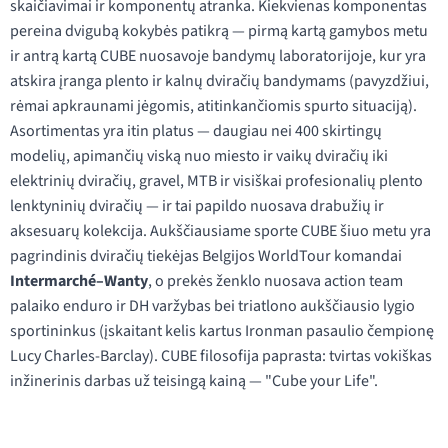
skaičiavimai ir komponentų atranka. Kiekvienas komponentas
pereina dvigubą kokybės patikrą — pirmą kartą gamybos metu
ir antrą kartą CUBE nuosavoje bandymų laboratorijoje, kur yra
atskira įranga plento ir kalnų dviračių bandymams (pavyzdžiui,
rėmai apkraunami jėgomis, atitinkančiomis spurto situaciją).
Asortimentas yra itin platus — daugiau nei 400 skirtingų
modelių, apimančių viską nuo miesto ir vaikų dviračių iki
elektrinių dviračių, gravel, MTB ir visiškai profesionalių plento
lenktyninių dviračių — ir tai papildo nuosava drabužių ir
aksesuarų kolekcija. Aukščiausiame sporte CUBE šiuo metu yra
pagrindinis dviračių tiekėjas Belgijos WorldTour komandai
Intermarché–Wanty
, o prekės ženklo nuosava action team
palaiko enduro ir DH varžybas bei triatlono aukščiausio lygio
sportininkus (įskaitant kelis kartus Ironman pasaulio čempionę
Lucy Charles-Barclay). CUBE filosofija paprasta: tvirtas vokiškas
inžinerinis darbas už teisingą kainą — "Cube your Life".