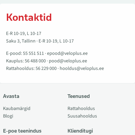
Kontaktid
E-R 10-19, L 10-17
Saku 3, Tallinn · E-R 10-19, L 10-17
E-pood:
55 551 511
·
epood@veloplus.ee
Kauplus:
56 488 000
·
pood@veloplus.ee
Rattahooldus:
56 229 000
·
hooldus@veloplus.ee
Avasta
Teenused
Kaubamärgid
Rattahooldus
Blogi
Suusahooldus
E-poe teenindus
Klienditugi