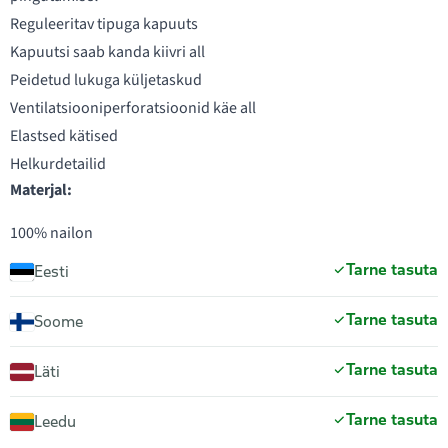
Reguleeritav tipuga kapuuts
Kapuutsi saab kanda kiivri all
Peidetud lukuga küljetaskud
Ventilatsiooniperforatsioonid käe all
Elastsed kätised
Helkurdetailid
Materjal:
100% nailon
Tarne tasuta
Eesti
Tarne tasuta
Soome
Tarne tasuta
Läti
Tarne tasuta
Leedu