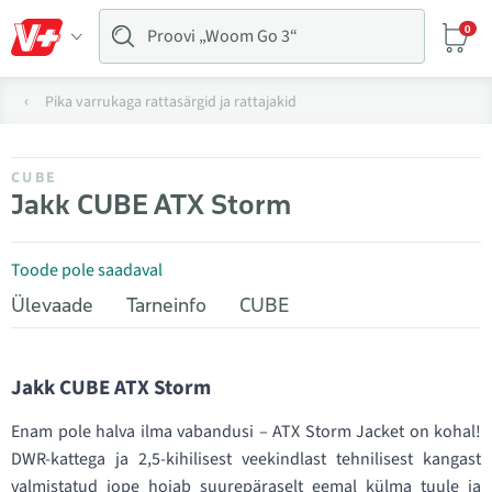
0
Pika varrukaga rattasärgid ja rattajakid
CUBE
Jakk CUBE ATX Storm
Toode pole saadaval
Ülevaade
Tarneinfo
CUBE
Jakk CUBE ATX Storm
Enam pole halva ilma vabandusi – ATX Storm Jacket on kohal!
DWR-kattega ja 2,5-kihilisest veekindlast tehnilisest kangast
valmistatud jope hoiab suurepäraselt eemal külma tuule ja