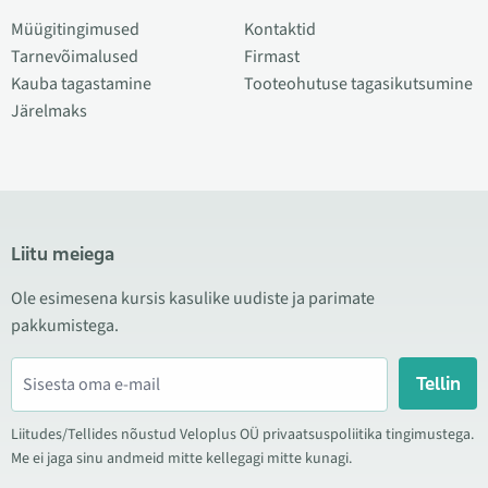
Müügitingimused
Kontaktid
Tarnevõimalused
Firmast
Kauba tagastamine
Tooteohutuse tagasikutsumine
Järelmaks
Liitu meiega
Ole esimesena kursis kasulike uudiste ja parimate
pakkumistega.
Tellin
Liitudes/Tellides nõustud Veloplus OÜ privaatsuspoliitika tingimustega.
Me ei jaga sinu andmeid mitte kellegagi mitte kunagi.