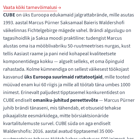
Vaata kõiki tarnevõimalusi
CUBE
on üks Euroopa edukamaid jalgrattabrände, mille asutas
1993. aastal Marcus Pürner Saksamaal Baieris Waldershofi
väikelinnas Fichtelgebirge mägede vahel. Brändi alguslugu on
tagasihoidlik ja Saksa moodi praktiline: tudengist Marcus
alustas oma isa mööblivabriku 50-ruutmeetrises nurgas, kust
tellis Aasiast raame ja pani neid kohapeal kvaliteetsete
komponentidega kokku — algselt selleks, et oma õpinguid
rahastada. Kolme kümnendiga on sellest väikesest töökojast
kasvanud
üks Euroopa suurimaid rattatootjaid
, mille tooted
müüvad enam kui 60 riigis ja mille all töötab täna umbes 1000
inimest. Erinevalt paljudest tipptasemel konkurentidest on
CUBE endiselt
omaniku-juhitud pereettevõte
— Marcus Pürner
juhib brändi tänaseni, mis tähendab, et otsuseid tehakse
pikaajaliste eesmärkidega, mitte börsiaktsionäride
kvartalitulemuste survel. CUBE süda on aga endiselt
Waldershofis: 2016. aastal avatud tipptasemel 35 000-