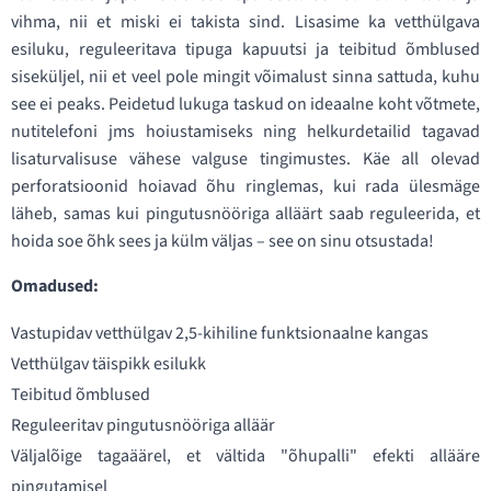
vihma, nii et miski ei takista sind. Lisasime ka vetthülgava
esiluku, reguleeritava tipuga kapuutsi ja teibitud õmblused
siseküljel, nii et veel pole mingit võimalust sinna sattuda, kuhu
see ei peaks. Peidetud lukuga taskud on ideaalne koht võtmete,
nutitelefoni jms hoiustamiseks ning helkurdetailid tagavad
lisaturvalisuse vähese valguse tingimustes. Käe all olevad
perforatsioonid hoiavad õhu ringlemas, kui rada ülesmäge
läheb, samas kui pingutusnööriga alläärt saab reguleerida, et
hoida soe õhk sees ja külm väljas – see on sinu otsustada!
Omadused:
Vastupidav vetthülgav 2,5-kihiline funktsionaalne kangas
Vetthülgav täispikk esilukk
Teibitud õmblused
Reguleeritav pingutusnööriga alläär
Väljalõige tagaäärel, et vältida "õhupalli" efekti allääre
pingutamisel