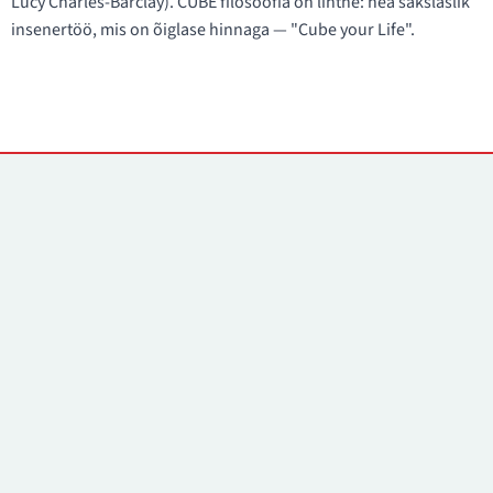
Lucy Charles-Barclay). CUBE filosoofia on lihtne: hea sakslaslik
insenertöö, mis on õiglase hinnaga — "Cube your Life".
Kontaktid