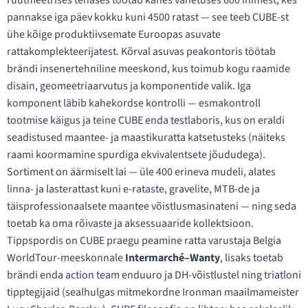
ruutmeetrises tehases töötab kahes vahetuses 600 inimest, kes
pannakse iga päev kokku kuni 4500 ratast — see teeb CUBE-st
ühe kõige produktiivsemate Euroopas asuvate
rattakomplekteerijatest. Kõrval asuvas peakontoris töötab
brändi insenertehniline meeskond, kus toimub kogu raamide
disain, geomeetriaarvutus ja komponentide valik. Iga
komponent läbib kahekordse kontrolli — esmakontroll
tootmise käigus ja teine CUBE enda testlaboris, kus on eraldi
seadistused maantee- ja maastikuratta katsetusteks (näiteks
raami koormamine spurdiga ekvivalentsete jõududega).
Sortiment on äärmiselt lai — üle 400 erineva mudeli, alates
linna- ja lasterattast kuni e-rataste, gravelite, MTB-de ja
täisprofessionaalsete maantee võistlusmasinateni — ning seda
toetab ka oma rõivaste ja aksessuaaride kollektsioon.
Tippspordis on CUBE praegu peamine ratta varustaja Belgia
WorldTour-meeskonnale
Intermarché–Wanty
, lisaks toetab
brändi enda action team enduuro ja DH-võistlustel ning triatloni
tipptegijaid (sealhulgas mitmekordne Ironman maailmameister