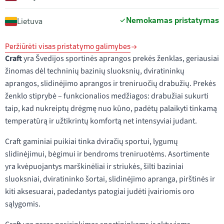
Nemokamas pristatymas
Lietuva
Peržiūrėti visas pristatymo galimybes
Craft
yra Švedijos sportinės aprangos prekės ženklas, geriausiai
žinomas dėl techninių bazinių sluoksnių, dviratininkų
aprangos, slidinėjimo aprangos ir treniruočių drabužių. Prekės
ženklo stiprybė – funkcionalios medžiagos: drabužiai sukurti
taip, kad nukreiptų drėgmę nuo kūno, padėtų palaikyti tinkamą
temperatūrą ir užtikrintų komfortą net intensyviai judant.
Craft gaminiai puikiai tinka dviračių sportui, lygumų
slidinėjimui, bėgimui ir bendroms treniruotėms. Asortimente
yra kvėpuojantys marškinėliai ir striukės, šilti baziniai
sluoksniai, dviratininko šortai, slidinėjimo apranga, pirštinės ir
kiti aksesuarai, padedantys patogiai judėti įvairiomis oro
sąlygomis.