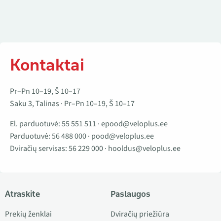
Kontaktai
Pr–Pn 10–19, Š 10–17
Saku 3, Talinas · Pr–Pn 10–19, Š 10–17
El. parduotuvė:
55 551 511
·
epood@veloplus.ee
Parduotuvė:
56 488 000
·
pood@veloplus.ee
Dviračių servisas:
56 229 000
·
hooldus@veloplus.ee
Atraskite
Paslaugos
Prekių ženklai
Dviračių priežiūra