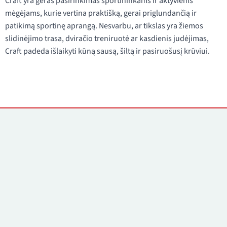
Craft yra geras pasirinkimas sportininkams ir aktyviems
mėgėjams, kurie vertina praktišką, gerai priglundančią ir
patikimą sportinę aprangą. Nesvarbu, ar tikslas yra žiemos
slidinėjimo trasa, dviračio treniruotė ar kasdienis judėjimas,
Craft padeda išlaikyti kūną sausą, šiltą ir pasiruošusį krūviui.
Kontaktai