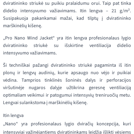
dviratininko striukė su puikiu pralaidumu orui. Taip pat tinka
didelio intensyvumo važiavimams. Itin lengva – 21 g/m².
Susipakuoja pakankamai mažai, kad tilptų į dviratininko
marškinėlių kišenę.
„Pro Nano Wind Jacket“ yra itin lengva profesionalaus lygio
dviratininko striukė su išskirtine ventiliacija didelio
intensyvumo važiavimams.
Ši techniškai pažangi dviratininko striukė pagaminta iš itin
plonų ir lengvų audinių, kurie apsaugo nuo vėjo ir puikiai
vėdina. Tamprios tinklinės šoninės dalys ir perforacijos
viršutinėje nugaros dalyje užtikrina geresnę ventiliaciją
optimaliam veikimui ir patogumui intensyvių treniruočių metu.
Lengvai sulankstoma į marškinėlių kišenę.
Itin lengva
„Nano“ yra profesionalaus lygio dviračių koncepcija, kuri
intensyviai važinėjantiems dviratininkams leidžia išlikti vėsiems