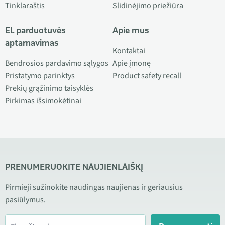
Tinklaraštis
Slidinėjimo priežiūra
El. parduotuvės
Apie mus
aptarnavimas
Kontaktai
Bendrosios pardavimo sąlygos
Apie įmonę
Pristatymo parinktys
Product safety recall
Prekių grąžinimo taisyklės
Pirkimas išsimokėtinai
PRENUMERUOKITE NAUJIENLAIŠKĮ
Pirmieji sužinokite naudingas naujienas ir geriausius
pasiūlymus.