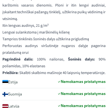
karštomis vasaros dienomis. Ploni ir itin lengvi audiniai,
įskaitant techniškai pažangų tinklelį, užtikrina puikų vėdinimą ir
vėsinimą.
Itin lengvas audinys, 21 g/m²
Lengvai sulankstoma į marškinėlių kišenę
Tamprios tinklinės šoninės dalys užtikrina prigludimą
Perforuotas audinys viršutinėje nugaros dalyje pagerina
pralaidumą orui
Pagrindinė dalis:
100% nailonas,
Šoninės dalys:
90%
poliamidas, 10% elastanas
Priežiūra:
Skalbti skalbimo mašinoje 40 laipsnių temperatūroje.
Nemokamas pristatymas
Estija
Nemokamas pristatymas
Suomija
Nemokamas pristatymas
Latvija