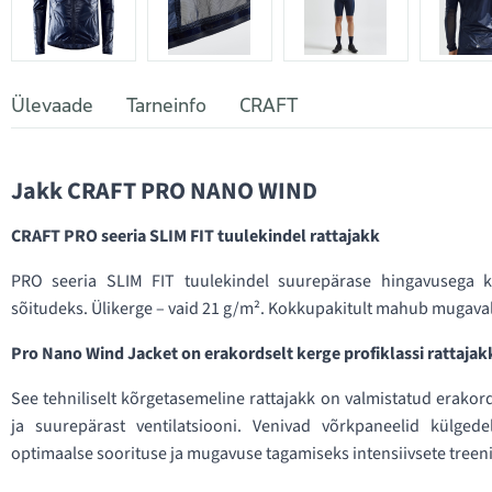
Ülevaade
Tarneinfo
CRAFT
Jakk CRAFT PRO NANO WIND
CRAFT PRO seeria SLIM FIT tuulekindel rattajakk
PRO seeria SLIM FIT tuulekindel suurepärase hingavusega ke
sõitudeks. Ülikerge – vaid 21 g/m². Kokkupakitult mahub mugavalt
Pro Nano Wind Jacket on erakordselt kerge profiklassi rattajak
See tehniliselt kõrgetasemeline rattajakk on valmistatud erakord
ja suurepärast ventilatsiooni. Venivad võrkpaneelid külgedel
optimaalse soorituse ja mugavuse tagamiseks intensiivsete treenin