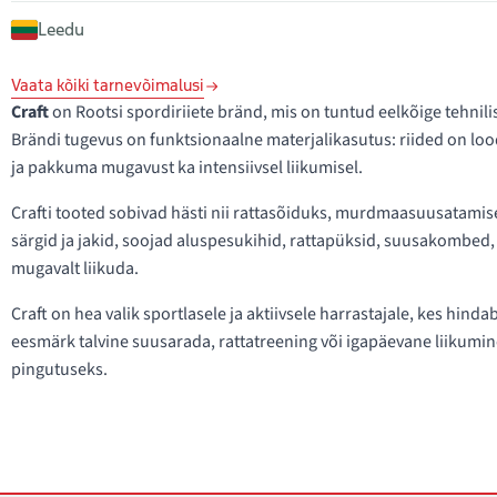
Leedu
Vaata kõiki tarnevõimalusi
Craft
on Rootsi spordiriiete bränd, mis on tuntud eelkõige tehnilist
Brändi tugevus on funktsionaalne materjalikasutus: riided on lo
ja pakkuma mugavust ka intensiivsel liikumisel.
Crafti tooted sobivad hästi nii rattasõiduks, murdmaasuusatamis
särgid ja jakid, soojad aluspesukihid, rattapüksid, suusakombed,
mugavalt liikuda.
Craft on hea valik sportlasele ja aktiivsele harrastajale, kes hindab
eesmärk talvine suusarada, rattatreening või igapäevane liikumin
pingutuseks.