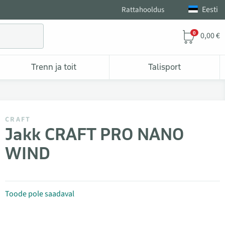
Eesti
Rattahooldus
0
0,00 €
Trenn ja toit
Talisport
CRAFT
Jakk CRAFT PRO NANO
WIND
Toode pole saadaval