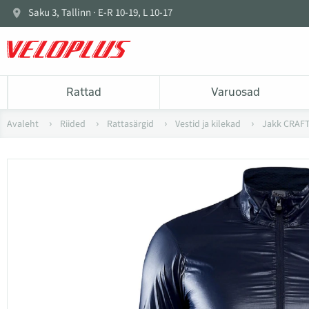
Saku 3, Tallinn · E-R 10-19, L 10-17
Rattad
Varuosad
Avaleht
Riided
Rattasärgid
Vestid ja kilekad
Jakk CRAF