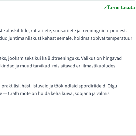
Tarne tasuta
e aluskihtide, rattariiete, suusariiete ja treeningriiete poolest.
odud juhtima niiskust kehast eemale, hoidma sobivat temperatuuri
eks, jooksmiseks kui ka üldtreeninguks. Valikus on hingavad
 kindad ja muud tarvikud, mis aitavad eri ilmastikuoludes
 praktilisi, hästi istuvaid ja töökindlaid spordiriideid. Olgu
e — Crafti mõte on hoida keha kuiva, soojana ja valmis