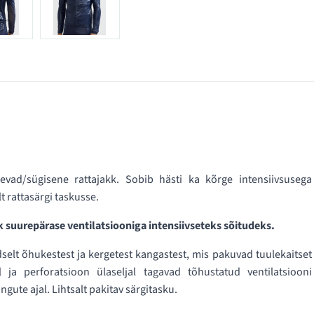
vad/sügisene rattajakk. Sobib hästi ka kõrge intensiivsusega
 rattasärgi taskusse.
k suurepärase ventilatsiooniga intensiivseteks sõitudeks.
selt õhukestest ja kergetest kangastest, mis pakuvad tuulekaitset
 ja perforatsioon ülaseljal tagavad tõhustatud ventilatsiooni
gute ajal. Lihtsalt pakitav särgitasku.