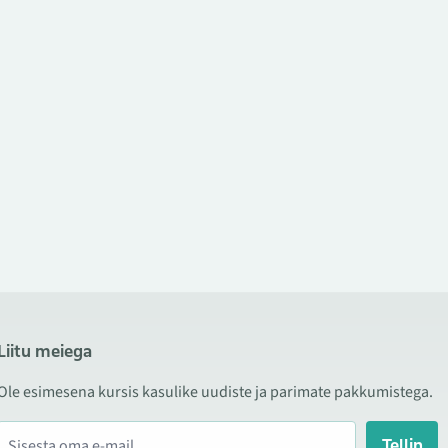
Liitu meiega
Ole esimesena kursis kasulike uudiste ja parimate pakkumistega.
Tellin