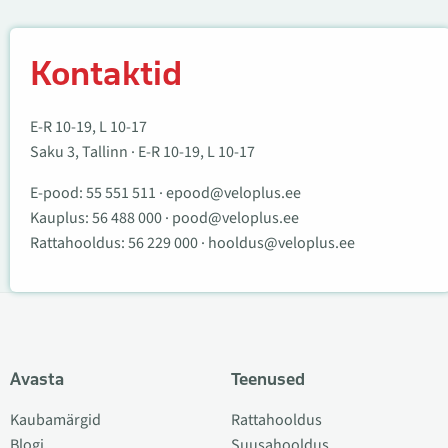
Kontaktid
Kontaktid
E-R 10-19, L 10-17
Saku 3, Tallinn · E-R 10-19, L 10-17
E-pood:
55 551 511
·
epood@veloplus.ee
Kauplus:
56 488 000
·
pood@veloplus.ee
Rattahooldus:
56 229 000
·
hooldus@veloplus.ee
Avasta
Teenused
Kaubamärgid
Rattahooldus
Blogi
Suusahooldus