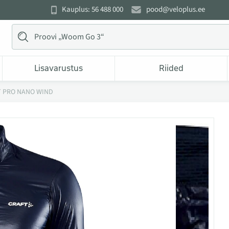
Kauplus: 56 488 000
pood@veloplus.ee
Lisavarustus
Riided
T PRO NANO WIND