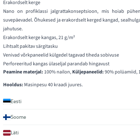
Erakordselt kerge
Nano on profiklassi jalgrattakonseptsioon, mis hoiab pühen
suvepäevadel. Õhukesed ja erakordselt kerged kangad, sealhulgas 
jahutuse.
Erakordselt kerge kangas, 21 g/m²
Lihtsalt pakitav särgitasku
Venivad võrkpaneelid külgedel tagavad tiheda sobivuse
Perforeeritud kangas ülaseljal parandab hingavust
Peamine materjal:
100% nailon,
Küljepaneelid:
90% polüamiid, 
Hooldus:
Masinpesu 40 kraadi juures.
Eesti
Soome
Läti