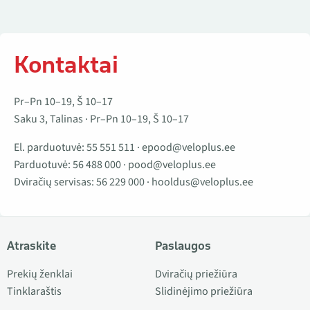
Kontaktai
Pr–Pn 10–19, Š 10–17
Saku 3, Talinas · Pr–Pn 10–19, Š 10–17
El. parduotuvė:
55 551 511
·
epood@veloplus.ee
Parduotuvė:
56 488 000
·
pood@veloplus.ee
Dviračių servisas:
56 229 000
·
hooldus@veloplus.ee
Atraskite
Paslaugos
Prekių ženklai
Dviračių priežiūra
Tinklaraštis
Slidinėjimo priežiūra