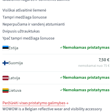
Visiškai atšvaitinė liemenė
Tampri medžiaga šonuose
Neperpučiama ir vandenį atstumianti
Dvipusis užtrauktukas
Ypač tampri medžiaga šonuose
Nemokamas pristatymas
Estija
7,50 €
Suomija
nemokamai nuo 75 €
Nemokamas pristatymas
Latvija
Nemokamas pristatymas
Lietuva
Peržiūrėti visas pristatymo galimybes
WOWOW is a Belgian reflective wear and visibility accessory