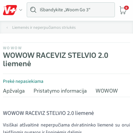
0
Liemenės ir neperpučiamos striukės
WOWOW
WOWOW RACEVIZ STELVIO 2.0
liemenė
Prekė nepasiekiama
Apžvalga
Pristatymo informacija
WOWOW
WOWOW RACEVIZ STELVIO 2.0 liemenė
Visiškai atšvaitinė neperpučiama dviratininko liemenė su orui
laidžiomis nugaros ir šoninėmis dalimis.