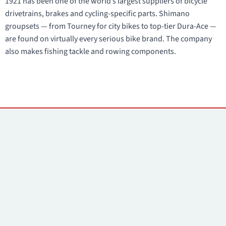
1921 has been one of the world’s largest suppliers of bicycle
drivetrains, brakes and cycling-specific parts. Shimano
groupsets — from Tourney for city bikes to top-tier Dura-Ace —
are found on virtually every serious bike brand. The company
also makes fishing tackle and rowing components.
Контакты