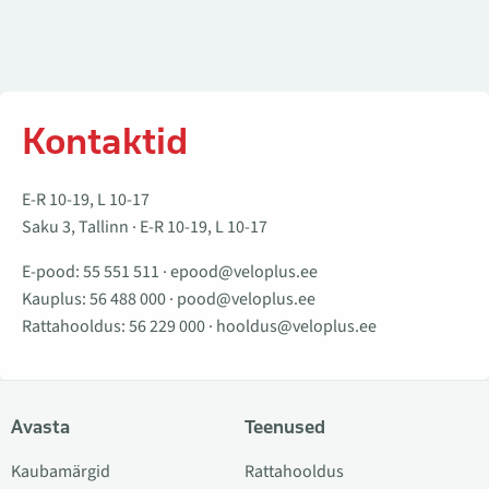
Kontaktid
E-R 10-19, L 10-17
Saku 3, Tallinn · E-R 10-19, L 10-17
E-pood:
55 551 511
·
epood@veloplus.ee
Kauplus:
56 488 000
·
pood@veloplus.ee
Rattahooldus:
56 229 000
·
hooldus@veloplus.ee
Avasta
Teenused
Kaubamärgid
Rattahooldus