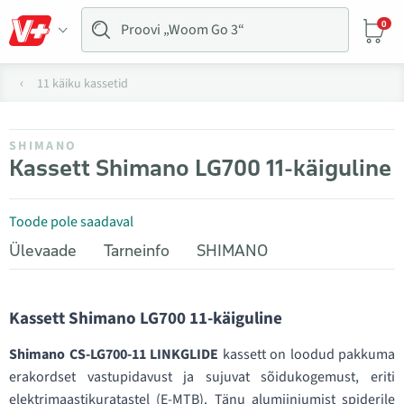
0
11 käiku kassetid
SHIMANO
Kassett Shimano LG700 11-käiguline
Toode pole saadaval
Ülevaade
Tarneinfo
SHIMANO
Kassett Shimano LG700 11-käiguline
Shimano CS-LG700-11 LINKGLIDE
kassett on loodud pakkuma
erakordset vastupidavust ja sujuvat sõidukogemust, eriti
elektrimaastikuratastel (E-MTB). Tänu alumiiniumist spiderile