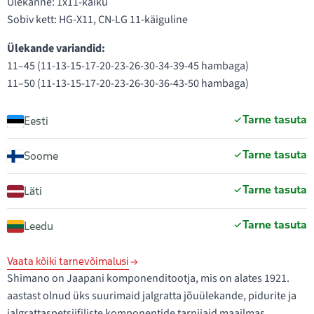
Ülekanne: 1x11-käiku
Sobiv kett: HG-X11, CN-LG 11-käiguline
Ülekande variandid:
11–45 (11-13-15-17-20-23-26-30-34-39-45 hambaga)
11–50 (11-13-15-17-20-23-26-30-36-43-50 hambaga)
Tarne tasuta
Eesti
Tarne tasuta
Soome
Tarne tasuta
Läti
Tarne tasuta
Leedu
Vaata kõiki tarnevõimalusi
Shimano on Jaapani komponenditootja, mis on alates 1921.
aastast olnud üks suurimaid jalgratta jõuülekande, pidurite ja
jalgrattaspetsiifiliste komponentide tarnijaid maailmas.