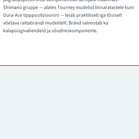
Shimano gruppe — alates Tourney mudelist linnaratastele kuni
Dura-Ace tipppositsioonini — leiab praktiliselt iga tõsiselt
võetava rattabrändi mudelitelt. Bränd valmistab ka
kalapüügivahendeid ja sõudmiskomponente.
Kontaktid