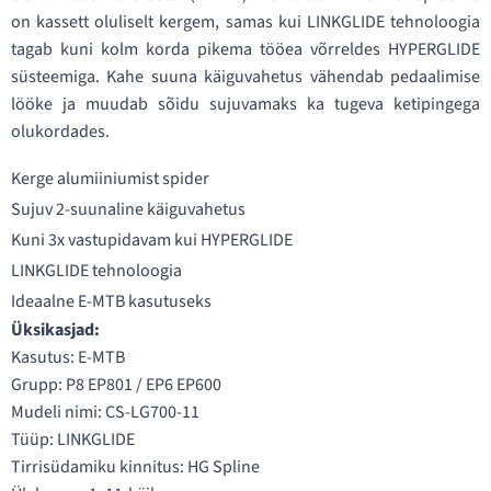
on kassett oluliselt kergem, samas kui LINKGLIDE tehnoloogia
tagab kuni kolm korda pikema tööea võrreldes HYPERGLIDE
süsteemiga. Kahe suuna käiguvahetus vähendab pedaalimise
lööke ja muudab sõidu sujuvamaks ka tugeva ketipingega
olukordades.
Kerge alumiiniumist spider
Sujuv 2-suunaline käiguvahetus
Kuni 3x vastupidavam kui HYPERGLIDE
LINKGLIDE tehnoloogia
Ideaalne E-MTB kasutuseks
Üksikasjad:
Kasutus: E-MTB
Grupp: P8 EP801 / EP6 EP600
Mudeli nimi: CS-LG700-11
Tüüp: LINKGLIDE
Tirrisüdamiku kinnitus: HG Spline