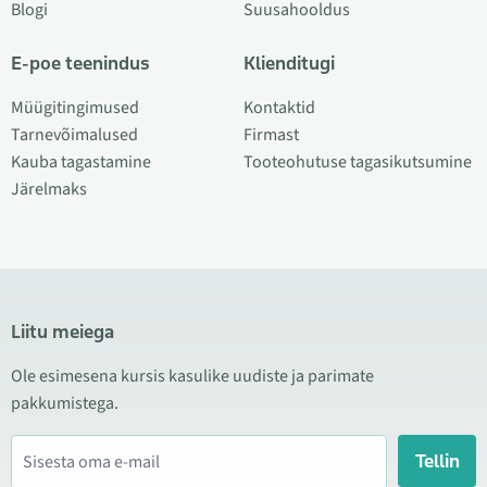
Blogi
Suusahooldus
E-poe teenindus
Klienditugi
Müügitingimused
Kontaktid
Tarnevõimalused
Firmast
Kauba tagastamine
Tooteohutuse tagasikutsumine
Järelmaks
Liitu meiega
Ole esimesena kursis kasulike uudiste ja parimate
pakkumistega.
Tellin