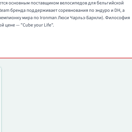
яется основным поставщиком велосипедов для бельгийской
n team бренда поддерживает соревнования по эндуро и DH, а
 чемпионку мира по Ironman Люси Чарльз-Баркли). Философия
 цене — "Cube your Life".