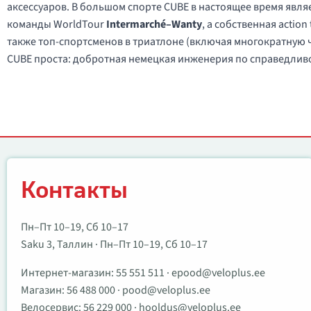
аксессуаров. В большом спорте CUBE в настоящее время явл
команды WorldTour
Intermarché–Wanty
, а собственная actio
также топ-спортсменов в триатлоне (включая многократную
CUBE проста: добротная немецкая инженерия по справедливой
Контакты
Контакты
Пн–Пт 10–19, Сб 10–17
Saku 3, Таллин · Пн–Пт 10–19, Сб 10–17
Интернет-магазин:
55 551 511
·
epood@veloplus.ee
Магазин:
56 488 000
·
pood@veloplus.ee
Велосервис:
56 229 000
·
hooldus@veloplus.ee