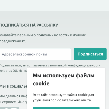
ПОДПИСАТЬСЯ НА РАССЫЛКУ
Узнавайте первыми о полезных новостях и лучших
предложениях.
Подписаться
Подписываясь, вы соглашаетесь с политикой конфиденциальности
Veloplus OÜ. Мы никогда не передаём ваши данные третьим лицам.
Мы используем файлы
cookie
Мы в социальных сетях
Этот сайт использует файлы cookie для
Мы делимся информацией о выгодных акциях, новых товарах
улучшения пользовательского опыта.
и сервисе. Иногда публикуем обзоры продукции.