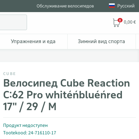
Pусский
Обслуживание велосипедов
0
0,00 €
Упражнения и еда
Зимний вид спорта
CUBE
Велосипед Cube Reaction
C:62 Pro white´n´blue´n´red
17" / 29 / M
Продукт недоступен
Tootekood: 24-716110-17