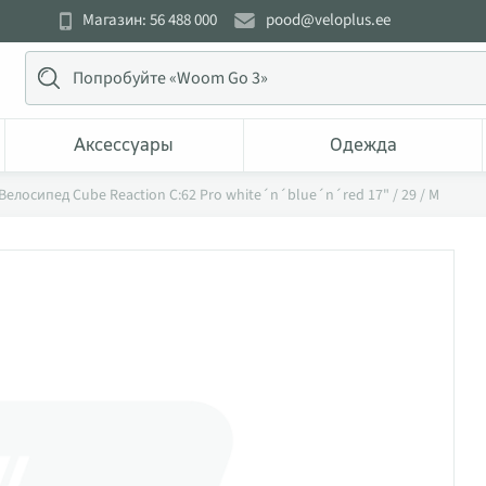
Магазин: 56 488 000
pood@veloplus.ee
Аксессуары
Одежда
Велосипед Cube Reaction C:62 Pro white´n´blue´n´red 17" / 29 / M