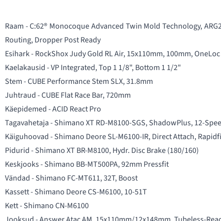
Raam - C:62® Monocoque Advanced Twin Mold Technology, ARG2, 
Routing, Dropper Post Ready
Esihark - RockShox Judy Gold RL Air, 15x110mm, 100mm, OneLoc
Kaelakausid - VP Integrated, Top 1 1/8", Bottom 1 1/2"
Stem - CUBE Performance Stem SLX, 31.8mm
Juhtraud - CUBE Flat Race Bar, 720mm
Käepidemed - ACID React Pro
Tagavahetaja - Shimano XT RD-M8100-SGS, ShadowPlus, 12-Spe
Käiguhoovad - Shimano Deore SL-M6100-IR, Direct Attach, Rapidf
Pidurid - Shimano XT BR-M8100, Hydr. Disc Brake (180/160)
Keskjooks - Shimano BB-MT500PA, 92mm Pressfit
Vändad - Shimano FC-MT611, 32T, Boost
Kassett - Shimano Deore CS-M6100, 10-51T
Kett - Shimano CN-M6100
Jooksud - Answer Atac AM, 15x110mm/12x148mm, Tubeless-Rea