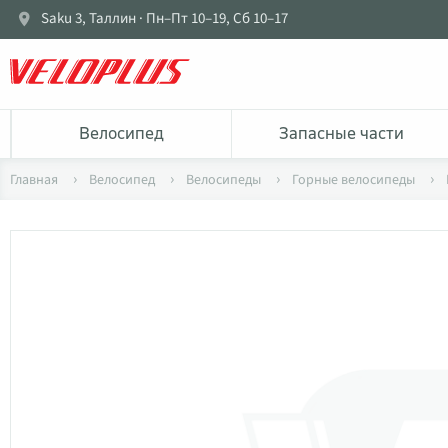
Saku 3, Таллин · Пн–Пт 10–19, Сб 10–17
Bелосипед
Запасные части
Главная
Bелосипед
Велосипеды
Горные велосипеды