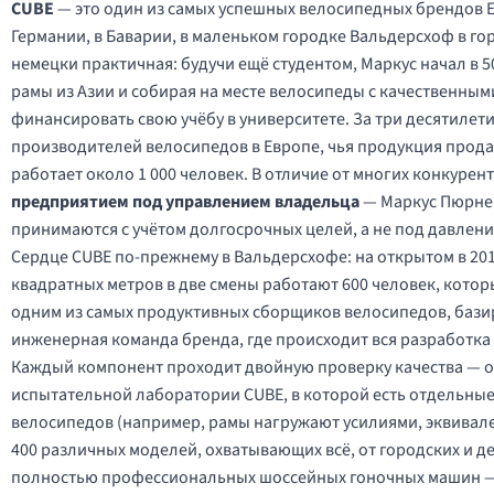
CUBE
— это один из самых успешных велосипедных брендов 
Германии, в Баварии, в маленьком городке Вальдерсхоф в го
немецки практичная: будучи ещё студентом, Маркус начал в 
рамы из Азии и собирая на месте велосипеды с качественным
финансировать свою учёбу в университете. За три десятилет
производителей велосипедов в Европе, чья продукция продаё
работает около 1 000 человек. В отличие от многих конкурен
предприятием под управлением владельца
— Маркус Пюрнер 
принимаются с учётом долгосрочных целей, а не под давлен
Сердце CUBE по-прежнему в Вальдерсхофе: на открытом в 20
квадратных метров в две смены работают 600 человек, котор
одним из самых продуктивных сборщиков велосипедов, базир
инженерная команда бренда, где происходит вся разработка
Каждый компонент проходит двойную проверку качества — од
испытательной лаборатории CUBE, в которой есть отдельные
велосипедов (например, рамы нагружают усилиями, эквивал
400 различных моделей, охватывающих всё, от городских и де
полностью профессиональных шоссейных гоночных машин — 