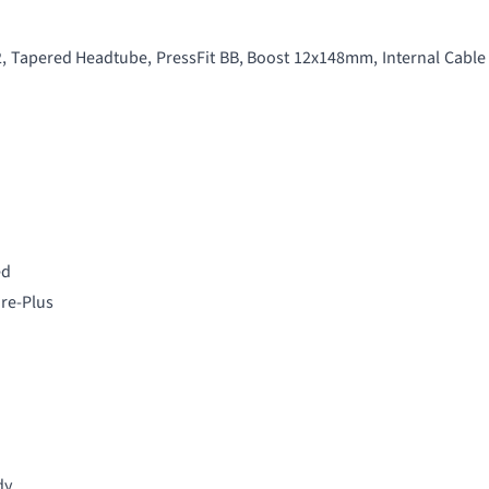
Tapered Headtube, PressFit BB, Boost 12x148mm, Internal Cable
ed
ire-Plus
dy