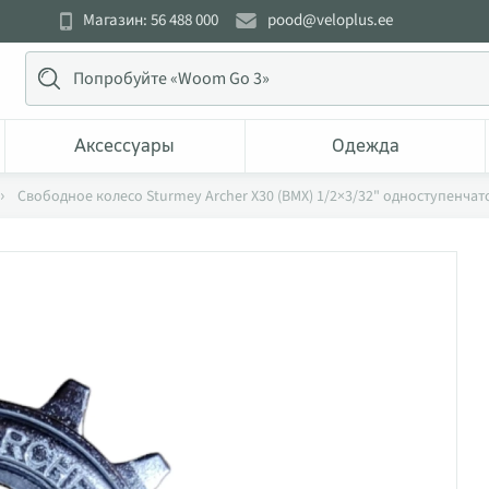
Магазин: 56 488 000
pood@veloplus.ee
Аксессуары
Одежда
Свободное колесо Sturmey Archer X30 (BMX) 1/2×3/32" одноступенчат