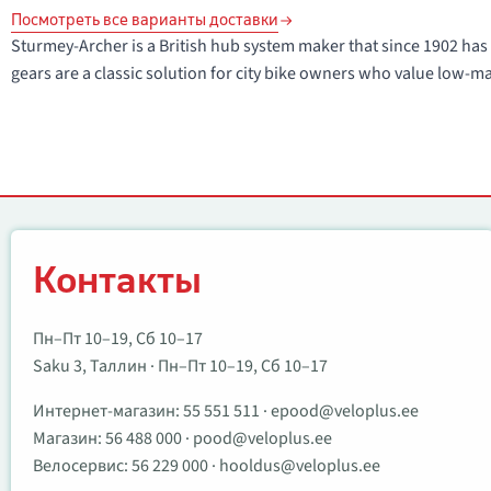
Посмотреть все варианты доставки
Sturmey-Archer is a British hub system maker that since 1902 ha
gears are a classic solution for city bike owners who value low-
Контакты
Контакты
Пн–Пт 10–19, Сб 10–17
Saku 3, Таллин · Пн–Пт 10–19, Сб 10–17
Интернет-магазин:
55 551 511
·
epood@veloplus.ee
Магазин:
56 488 000
·
pood@veloplus.ee
Велосервис:
56 229 000
·
hooldus@veloplus.ee