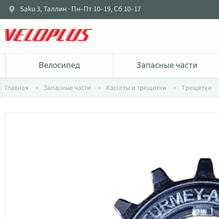
Saku 3, Таллин · Пн–Пт 10–19, Сб 10–17
Bелосипед
Запасные части
Главная
Запасные части
Кассеты и трещетки
Tрещетки