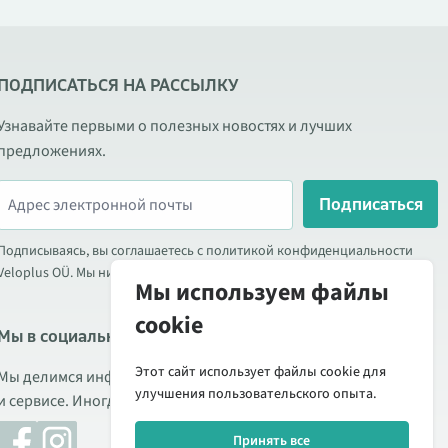
ПОДПИСАТЬСЯ НА РАССЫЛКУ
Узнавайте первыми о полезных новостях и лучших
предложениях.
Подписаться
Подписываясь, вы соглашаетесь с политикой конфиденциальности
Veloplus OÜ. Мы никогда не передаём ваши данные третьим лицам.
Мы используем файлы
cookie
Мы в социальных сетях
Этот сайт использует файлы cookie для
Мы делимся информацией о выгодных акциях, новых товарах
улучшения пользовательского опыта.
и сервисе. Иногда публикуем обзоры продукции.
Принять все