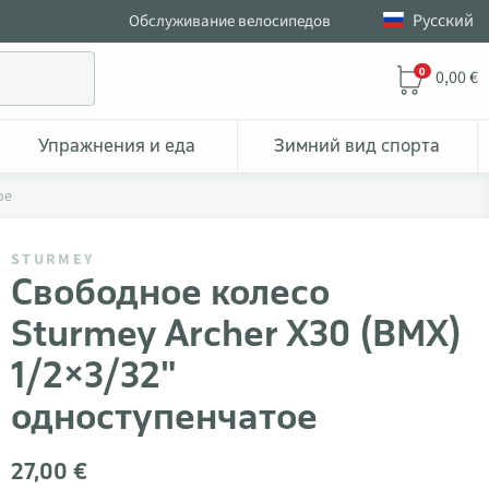
Pусский
Обслуживание велосипедов
0
0,00 €
Упражнения и еда
Зимний вид спорта
ое
STURMEY
Свободное колесо
Sturmey Archer X30 (BMX)
1/2×3/32"
одноступенчатое
27,00 €