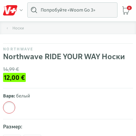
0
Носки
NORTHWAVE
Northwave RIDE YOUR WAY Носки
14,99 €
12,00 €
Варв:
белый
Размер: