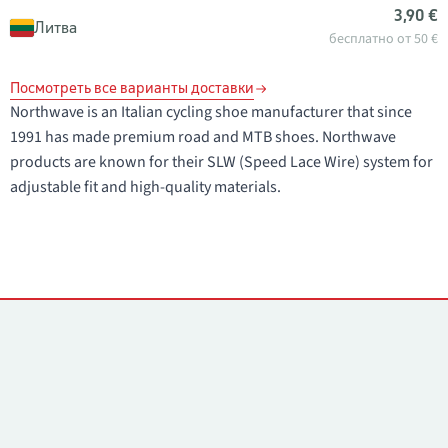
3,90 €
Литва
бесплатно от 50 €
Посмотреть все варианты доставки
Northwave is an Italian cycling shoe manufacturer that since
1991 has made premium road and MTB shoes. Northwave
products are known for their SLW (Speed Lace Wire) system for
adjustable fit and high-quality materials.
Контакты