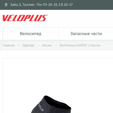
Saku 3, Таллин · Пн–Пт 10–19, Сб 10–17
Bелосипед
Запасные части
Главная
Одежда
Носки
Northwave GHOST 2 Носки