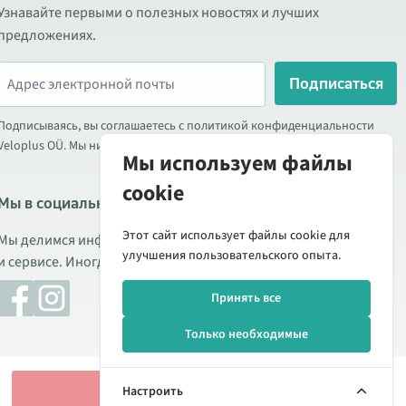
Узнавайте первыми о полезных новостях и лучших
предложениях.
Подписаться
Подписываясь, вы соглашаетесь с политикой конфиденциальности
Veloplus OÜ. Мы никогда не передаём ваши данные третьим лицам.
Мы используем файлы
cookie
Мы в социальных сетях
Этот сайт использует файлы cookie для
Мы делимся информацией о выгодных акциях, новых товарах
улучшения пользовательского опыта.
и сервисе. Иногда публикуем обзоры продукции.
Принять все
Только необходимые
Добавить в корзину
Настроить
Управление cookie