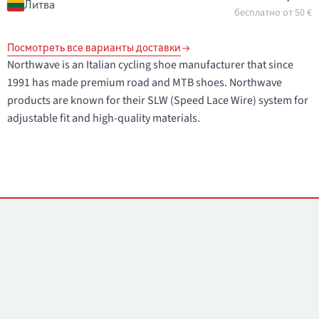
Литва
бесплатно от 50 €
Посмотреть все варианты доставки
Northwave is an Italian cycling shoe manufacturer that since
1991 has made premium road and MTB shoes. Northwave
products are known for their SLW (Speed Lace Wire) system for
adjustable fit and high-quality materials.
Контакты