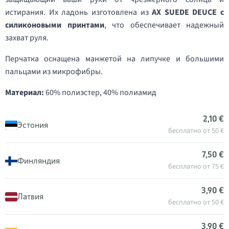
истирания. Их ладонь изготовлена из
AX SUEDE DEUCE с
силиконовыми принтами
, что обеспечивает надежный
захват руля.
Перчатка оснащена манжетой на липучке и большими
пальцами из микрофибры.
Материал:
60% полиэстер, 40% полиамид
2,10 €
Эстония
бесплатно от 50 €
7,50 €
Финляндия
бесплатно от 75 €
3,90 €
Латвия
бесплатно от 50 €
3,90 €