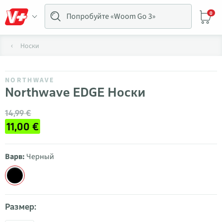
0
Носки
NORTHWAVE
Northwave EDGE Носки
14,99 €
11,00 €
Варв:
Черный
Размер: