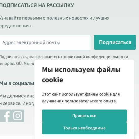
ПОДПИСАТЬСЯ НА РАССЫЛКУ
Узнавайте первыми о полезных новостях и лучших
предложениях.
Подписаться
Подписываясь, вы соглашаетесь с политикой конфиденциальности
Veloplus OÜ. Мы никогда не передаём ваши данные третьим лицам.
Мы используем файлы
cookie
Мы в социальных сетях
Этот сайт использует файлы cookie для
Мы делимся информацией о выгодных акциях, новых товарах
улучшения пользовательского опыта.
и сервисе. Иногда публикуем обзоры продукции.
Принять все
Только необходимые