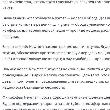
велосипедистов, которые хотят улучшить велосипед компоне
накат.
Главная часть ассортимента Newmen — колёса и обода. Для
быстрые колесные решения; для gravel — обода с увеличен
комфорта; для горных велосипедов — прочные модели, рассч
нагрузки.
В основе колёс Newmen находится и технология втулок. Втул
тихими, обеспечивая при этом эффективную передачу мощност
накат и точное ощущение от езды; в маунтинбайке — прочно
Помимо колёс, Newmen выпускает компоненты кокпита и дру
подседельные штыри и мелкие компоненты. Цель та же, что и
детали. Компоненты предназначены для велосипедистов, кот
надёжность без лишней сложности.
Философия Newmen проста: хороший компонент должен делат
Будь то поддержание скорости на шоссе, более комфортная е
предлагает велосипедные детали, созданные для прочной, т