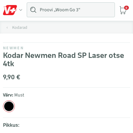
0
Kodarad
NEWMEN
Kodar Newmen Road SP Laser otse
4tk
9,90 €
Värv:
Must
Pikkus: