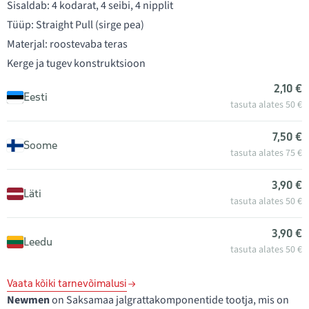
Sisaldab: 4 kodarat, 4 seibi, 4 nipplit
Tüüp: Straight Pull (sirge pea)
Materjal: roostevaba teras
Kerge ja tugev konstruktsioon
2,10 €
Eesti
tasuta alates 50 €
7,50 €
Soome
tasuta alates 75 €
3,90 €
Läti
tasuta alates 50 €
3,90 €
Leedu
tasuta alates 50 €
Vaata kõiki tarnevõimalusi
Newmen
on Saksamaa jalgrattakomponentide tootja, mis on