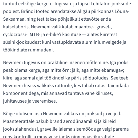
tuntud eelkõige kergete, tugevate ja täpselt ehitatud jooksude
poolest. Brändi tooted arendatakse Allgäu piirkonnas Lõuna-
Saksamaal ning testitakse põhjalikult ettevõtte enda
katselaboris. Newmeni valik katab maantee-, gravel-,
cyclocrossi-, MTB- ja e-bike’i kasutuse — alates kiiretest
süsinikjooksudest kuni vastupidavate alumiiniumvelgede ja
töökindlate rummudeni.
Newmeni tugevus on praktiline insenerimõtlemine. Iga jooks
peab olema kerge, aga mitte õrn; jäik, aga mitte ebamugav;
kiire, aga samal ajal töökindel ka päris sõiduoludes. See teeb
Newmeni heaks valikuks ratturile, kes tahab ratast täiendada
komponentidega, mis annavad tuntava vahe kiiruses,
juhitavuses ja veeremises.
Kõige olulisem osa Newmeni valikus on jooksud ja veljed.
Maanteerattale pakub bränd aerodünaamilisi ja kiireid
jooksulahendusi, gravelile laiema sisemõõduga velgi parema
rehvikontrolli ja mugavuse jaoks ning maastikurattale