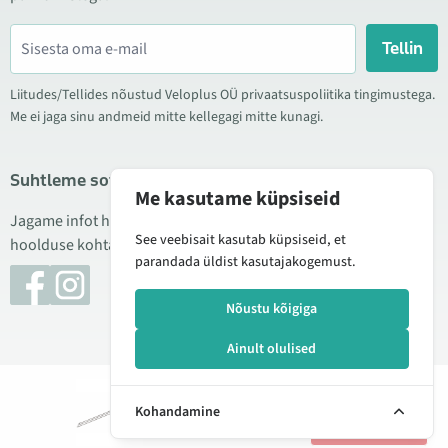
Tellin
Liitudes/Tellides nõustud Veloplus OÜ privaatsuspoliitika tingimustega.
Me ei jaga sinu andmeid mitte kellegagi mitte kunagi.
Suhtleme sotsiaalmeedias
Me kasutame küpsiseid
Jagame infot hea hinna kampaaniate, uute toodete ning
See veebisait kasutab küpsiseid, et
hoolduse kohta. Mõnikord teeme ka tooteülevaateid.
parandada üldist kasutajakogemust.
Nõustu kõigiga
Ainult olulised
© 2026 Veloplus OÜ. Kõik õigused kaitstud
Lisan
9,90 €
Kohandamine
korvi
Halda küpsiseid