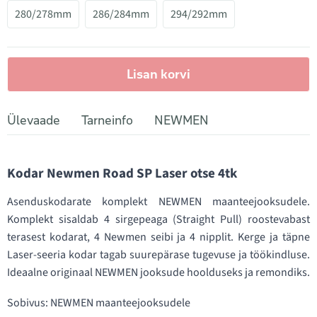
280/278mm
286/284mm
294/292mm
Lisan korvi
Ülevaade
Tarneinfo
NEWMEN
Kodar Newmen Road SP Laser otse 4tk
Asenduskodarate komplekt NEWMEN maanteejooksudele.
Komplekt sisaldab 4 sirgepeaga (Straight Pull) roostevabast
terasest kodarat, 4 Newmen seibi ja 4 nipplit. Kerge ja täpne
Laser-seeria kodar tagab suurepärase tugevuse ja töökindluse.
Ideaalne originaal NEWMEN jooksude hoolduseks ja remondiks.
Sobivus: NEWMEN maanteejooksudele