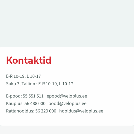
Kontaktid
E-R 10-19, L 10-17
Saku 3, Tallinn · E-R 10-19, L 10-17
E-pood:
55 551 511
·
epood@veloplus.ee
Kauplus:
56 488 000
·
pood@veloplus.ee
Rattahooldus:
56 229 000
·
hooldus@veloplus.ee