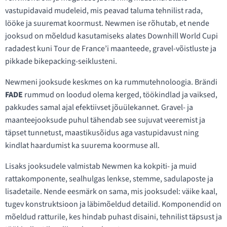
vastupidavaid mudeleid, mis peavad taluma tehnilist rada,
lööke ja suuremat koormust. Newmen ise rõhutab, et nende
jooksud on mõeldud kasutamiseks alates Downhill World Cupi
radadest kuni Tour de France’i maanteede, gravel-võistluste ja
pikkade bikepacking-seiklusteni.
Newmeni jooksude keskmes on ka rummutehnoloogia. Brändi
FADE
rummud on loodud olema kerged, töökindlad ja vaiksed,
pakkudes samal ajal efektiivset jõuülekannet. Gravel- ja
maanteejooksude puhul tähendab see sujuvat veeremist ja
täpset tunnetust, maastikusõidus aga vastupidavust ning
kindlat haardumist ka suurema koormuse all.
Lisaks jooksudele valmistab Newmen ka kokpiti- ja muid
rattakomponente, sealhulgas lenkse, stemme, sadulaposte ja
lisadetaile. Nende eesmärk on sama, mis jooksudel: väike kaal,
tugev konstruktsioon ja läbimõeldud detailid. Komponendid on
mõeldud ratturile, kes hindab puhast disaini, tehnilist täpsust ja