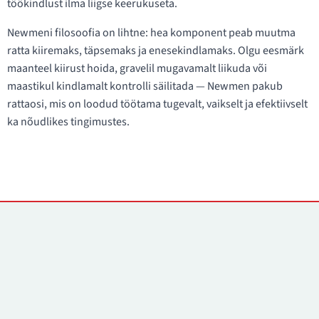
töökindlust ilma liigse keerukuseta.
Newmeni filosoofia on lihtne: hea komponent peab muutma
ratta kiiremaks, täpsemaks ja enesekindlamaks. Olgu eesmärk
maanteel kiirust hoida, gravelil mugavamalt liikuda või
maastikul kindlamalt kontrolli säilitada — Newmen pakub
rattaosi, mis on loodud töötama tugevalt, vaikselt ja efektiivselt
ka nõudlikes tingimustes.
Kontaktid