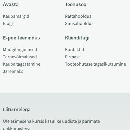
Avasta
Teenused
Kaubamärgid
Rattahooldus
Blogi
Suusahooldus
E-poe teenindus
Klienditugi
Müügitingimused
Kontaktid
Tarnevõimalused
Firmast
Kauba tagastamine
Tooteohutuse tagasikutsumine
Järelmaks
Liitu meiega
Ole esimesena kursis kasulike uudiste ja parimate
pakkumistega.