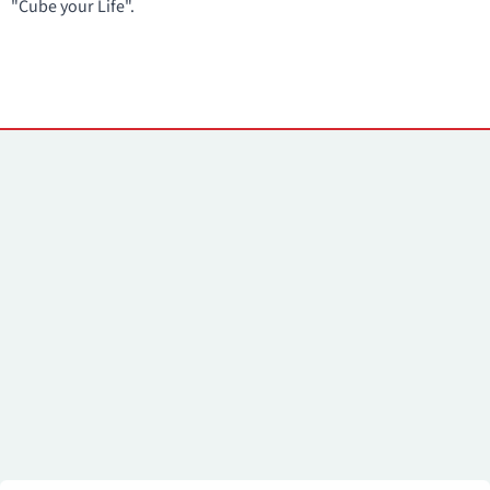
"Cube your Life".
Контакты