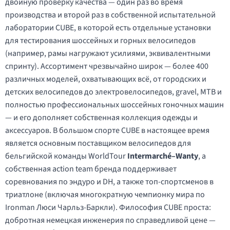
двойную проверку качества — один раз во время
производства и второй раз в собственной испытательной
лаборатории CUBE, в которой есть отдельные установки
для тестирования шоссейных и горных велосипедов
(например, рамы нагружают усилиями, эквивалентными
спринту). Ассортимент чрезвычайно широк — более 400
различных моделей, охватывающих всё, от городских и
детских велосипедов до электровелосипедов, gravel, MTB и
полностью профессиональных шоссейных гоночных машин
— и его дополняет собственная коллекция одежды и
аксессуаров. В большом спорте CUBE в настоящее время
является основным поставщиком велосипедов для
бельгийской команды WorldTour
Intermarché–Wanty
, а
собственная action team бренда поддерживает
соревнования по эндуро и DH, а также топ-спортсменов в
триатлоне (включая многократную чемпионку мира по
Ironman Люси Чарльз-Баркли). Философия CUBE проста:
добротная немецкая инженерия по справедливой цене —