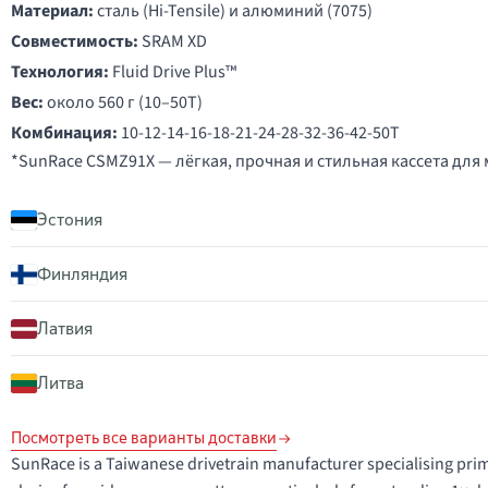
Материал:
сталь (Hi-Tensile) и алюминий (7075)
Совместимость:
SRAM XD
Технология:
Fluid Drive Plus™
Вес:
около 560 г (10–50T)
Комбинация:
10-12-14-16-18-21-24-28-32-36-42-50T
*SunRace CSMZ91X — лёгкая, прочная и стильная кассета для
Эстония
Финляндия
Латвия
Литва
Посмотреть все варианты доставки
SunRace is a Taiwanese drivetrain manufacturer specialising prim