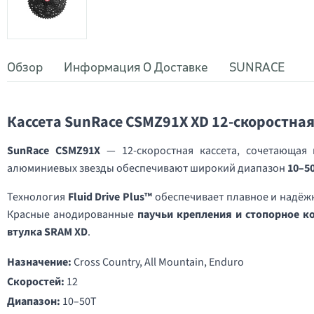
Обзор
Информация О Доставке
SUNRACE
Кассета SunRace CSMZ91X XD 12-скоростна
SunRace CSMZ91X
— 12-скоростная кассета, сочетающая 
алюминиевых звезды обеспечивают широкий диапазон
10–5
Технология
Fluid Drive Plus™
обеспечивает плавное и надёжн
Красные анодированные
паучьи крепления и стопорное к
втулка SRAM XD
.
Назначение:
Cross Country, All Mountain, Enduro
Скоростей:
12
Диапазон:
10–50T