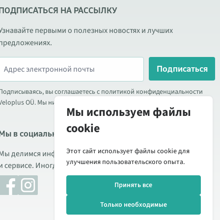
ПОДПИСАТЬСЯ НА РАССЫЛКУ
Узнавайте первыми о полезных новостях и лучших
предложениях.
Подписаться
Подписываясь, вы соглашаетесь с политикой конфиденциальности
Veloplus OÜ. Мы никогда не передаём ваши данные третьим лицам.
Мы используем файлы
cookie
Мы в социальных сетях
Этот сайт использует файлы cookie для
Мы делимся информацией о выгодных акциях, новых товарах
улучшения пользовательского опыта.
и сервисе. Иногда публикуем обзоры продукции.
Принять все
Только необходимые