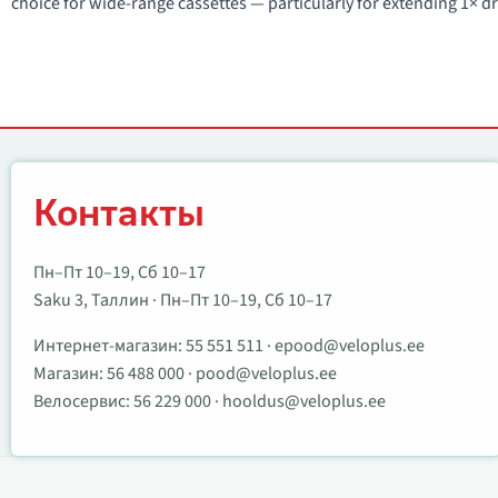
choice for wide-range cassettes — particularly for extending 1× dr
Контакты
Контакты
Пн–Пт 10–19, Сб 10–17
Saku 3, Таллин · Пн–Пт 10–19, Сб 10–17
Интернет-магазин:
55 551 511
·
epood@veloplus.ee
Магазин:
56 488 000
·
pood@veloplus.ee
Велосервис:
56 229 000
·
hooldus@veloplus.ee