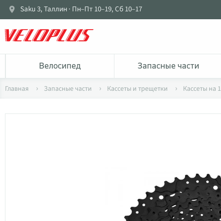
Saku 3, Таллин · Пн–Пт 10–19, Сб 10–17
Bелосипед
Запасные части
Главная
Запасные части
Кассеты и трещетки
Кассеты на 