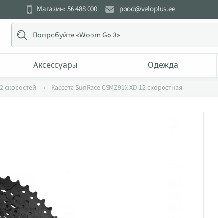
Магазин: 56 488 000
pood@veloplus.ee
Аксессуары
Одежда
12 скоростей
Кассета SunRace CSMZ91X XD 12-скоростная