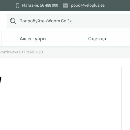
Магазин: 56 488 000
pood@veloplus.ee
Аксессуары
Одежда
 Northwave EXTREME H2O