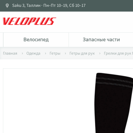
Saku 3, Таллин · Пн–Пт 10–19, Сб 10–17
Bелосипед
Запасные части
Главная
Одежда
Гетры
Гетры для рук
Грелки для рук