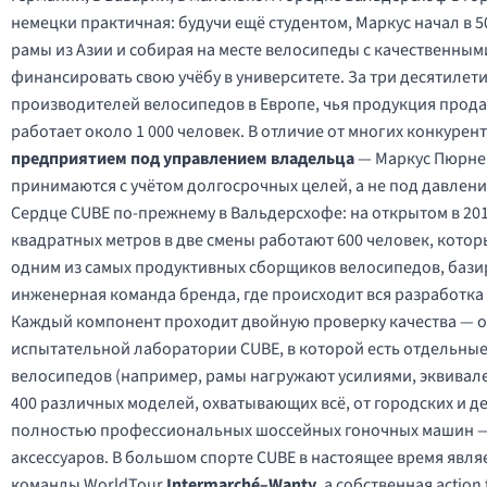
немецки практичная: будучи ещё студентом, Маркус начал в 
рамы из Азии и собирая на месте велосипеды с качественным
финансировать свою учёбу в университете. За три десятилет
производителей велосипедов в Европе, чья продукция продаё
работает около 1 000 человек. В отличие от многих конкурен
предприятием под управлением владельца
— Маркус Пюрнер 
принимаются с учётом долгосрочных целей, а не под давлен
Сердце CUBE по-прежнему в Вальдерсхофе: на открытом в 20
квадратных метров в две смены работают 600 человек, котор
одним из самых продуктивных сборщиков велосипедов, базир
инженерная команда бренда, где происходит вся разработка
Каждый компонент проходит двойную проверку качества — од
испытательной лаборатории CUBE, в которой есть отдельные
велосипедов (например, рамы нагружают усилиями, эквивал
400 различных моделей, охватывающих всё, от городских и де
полностью профессиональных шоссейных гоночных машин — 
аксессуаров. В большом спорте CUBE в настоящее время явл
команды WorldTour
Intermarché–Wanty
, а собственная actio