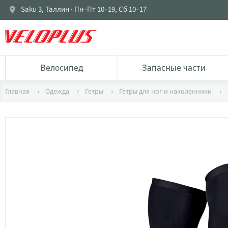
Saku 3, Таллин · Пн–Пт 10–19, Сб 10–17
Bелосипед
Запасные части
Главная
Одежда
Гетры
Гетры для ног и наколенники