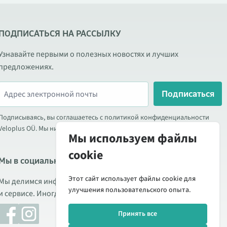
ПОДПИСАТЬСЯ НА РАССЫЛКУ
Узнавайте первыми о полезных новостях и лучших
предложениях.
Подписаться
Подписываясь, вы соглашаетесь с политикой конфиденциальности
Veloplus OÜ. Мы никогда не передаём ваши данные третьим лицам.
Мы используем файлы
cookie
Мы в социальных сетях
Этот сайт использует файлы cookie для
Мы делимся информацией о выгодных акциях, новых товарах
улучшения пользовательского опыта.
и сервисе. Иногда публикуем обзоры продукции.
Принять все