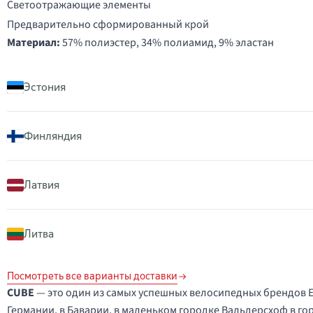
Светоотражающие элементы
Предварительно сформированный крой
Материал:
57% полиэстер, 34% полиамид, 9% эластан
Эстония
Финляндия
Латвия
Литва
Посмотреть все варианты доставки
CUBE
— это один из самых успешных велосипедных брендов 
Германии, в Баварии, в маленьком городке Вальдерсхоф в го