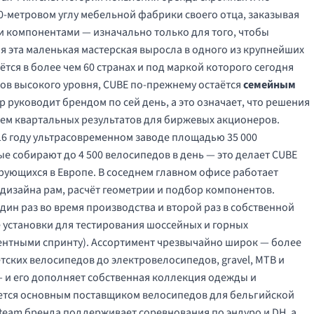
50-метровом углу мебельной фабрики своего отца, заказывая
и компонентами — изначально только для того, чтобы
ия эта маленькая мастерская выросла в одного из крупнейших
тся в более чем 60 странах и под маркой которого сегодня
тов высокого уровня, CUBE по-прежнему остаётся
семейным
руководит брендом по сей день, а это означает, что решения
ием квартальных результатов для биржевых акционеров.
16 году ультрасовременном заводе площадью 35 000
ые собирают до 4 500 велосипедов в день — это делает CUBE
ующихся в Европе. В соседнем главном офисе работает
 дизайна рам, расчёт геометрии и подбор компонентов.
ин раз во время производства и второй раз в собственной
 установки для тестирования шоссейных и горных
ентными спринту). Ассортимент чрезвычайно широк — более
тских велосипедов до электровелосипедов, gravel, MTB и
и его дополняет собственная коллекция одежды и
яется основным поставщиком велосипедов для бельгийской
n team бренда поддерживает соревнования по эндуро и DH, а