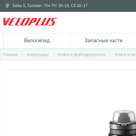
Saku 3, Таллин · Пн–Пт 10–19, Сб 10–17
Bелосипед
Запасные части
Главная
Аксессуары
Фляги и флягодержатели
Фляги и пи