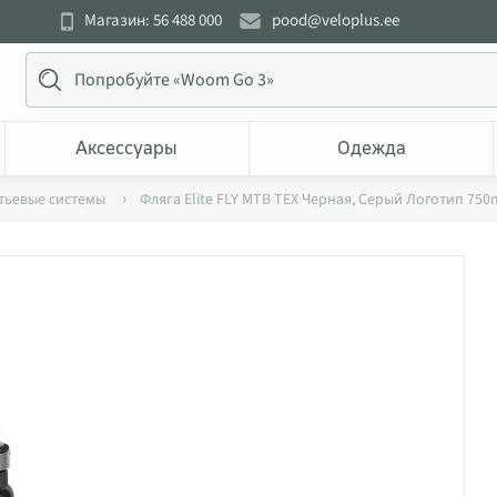
Магазин: 56 488 000
pood@veloplus.ee
Аксессуары
Одежда
тьевые системы
Фляга Elite FLY MTB TEX Черная, Серый Логотип 750