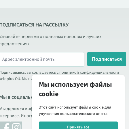
ПОДПИСАТЬСЯ НА РАССЫЛКУ
Узнавайте первыми о полезных новостях и лучших
предложениях.
Подписаться
Подписываясь, вы соглашаетесь с политикой конфиденциальности
Veloplus OÜ. Мы никогда не передаём ваши данные третьим лицам.
Мы используем файлы
cookie
Мы в социальных сетях
Этот сайт использует файлы cookie для
Мы делимся информацией о выгодных акциях, новых товарах
улучшения пользовательского опыта.
и сервисе. Иногда публикуем обзоры продукции.
Принять все