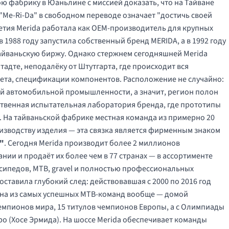
вою фабрику в Юаньлине с миссией доказать, что на Тайване
Me-Ri-Da" в свободном переводе означает "достичь своей
летия Merida работала как OEM-производитель для крупных
в 1988 году запустила собственный бренд MERIDA, а в 1992 году
йваньскую биржу. Однако стержнем сегодняшней Merida
тадте, неподалёку от Штутгарта, где происходит вся
вета, спецификации компонентов. Расположение не случайно:
кой автомобильной промышленности, а значит, регион полон
ственная испытательная лаборатория бренда, где прототипы
. На тайваньской фабрике местная команда из примерно 20
изводству изделия — эта связка является фирменным знаком
n"
. Сегодня Merida производит более 2 миллионов
ании и продаёт их более чем в 77 странах — в ассортименте
лосипедов, MTB, gravel и полностью профессиональных
ставила глубокий след: действовавшая с 2000 по 2016 год
дна из самых успешных MTB-команд вообще — домой
 чемпионов мира, 15 титулов чемпионов Европы, а с Олимпиады
бро (Хосе Эрмида). На шоссе Merida обеспечивает команды