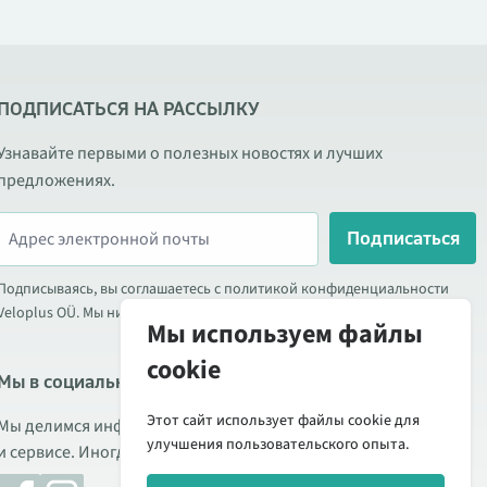
ПОДПИСАТЬСЯ НА РАССЫЛКУ
Узнавайте первыми о полезных новостях и лучших
предложениях.
Подписаться
Подписываясь, вы соглашаетесь с политикой конфиденциальности
Veloplus OÜ. Мы никогда не передаём ваши данные третьим лицам.
Мы используем файлы
cookie
Мы в социальных сетях
Этот сайт использует файлы cookie для
Мы делимся информацией о выгодных акциях, новых товарах
улучшения пользовательского опыта.
и сервисе. Иногда публикуем обзоры продукции.