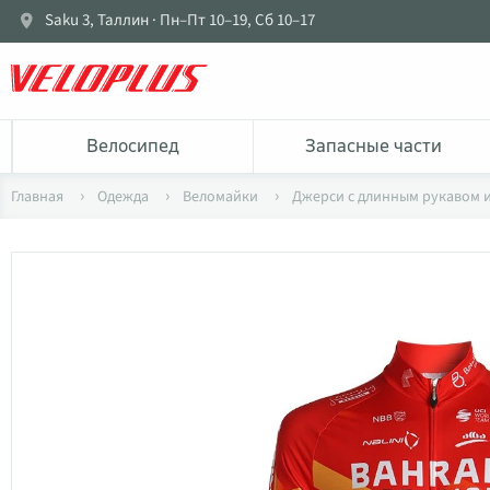
Saku 3, Таллин · Пн–Пт 10–19, Сб 10–17
Bелосипед
Запасные части
Главная
Одежда
Веломайки
Джерси с длинным рукавом и