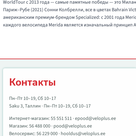
WorldTour с 2013 года — самые памятные победы — это Милан
Париж–Рубе (2021) Сонни Колбрелли, все в цветах Bahrain Vic
американским премиум-брендом Specialized: с 2001 года Meri
каждого велосипеда Merida является изначальный принцип А
Контакты
Контакты
Пн–Пт 10–19, Сб 10–17
Saku 3, Таллин · Пн–Пт 10–19, Сб 10–17
Интернет-магазин:
55 551 511
·
epood@veloplus.ee
Магазин:
56 488 000
·
pood@veloplus.ee
Велосервис:
56 229 000
·
hooldus@veloplus.ee