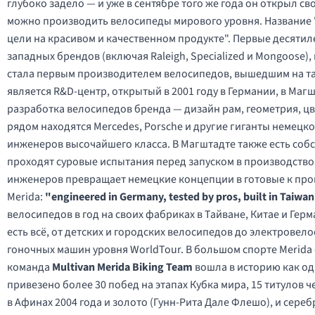
глубоко задело — и уже в сентябре того же года он открыл с
можно производить велосипеды мирового уровня. Название "
цели на красивом и качественном продукте". Первые десяти
западных брендов (включая Raleigh, Specialized и Mongoose), 
стала первым производителем велосипедов, вышедшим на та
является R&D-центр, открытый в 2001 году в Германии, в Магш
разработка велосипедов бренда — дизайн рам, геометрия, ц
рядом находятся Mercedes, Porsche и другие гиганты немец
инженеров высочайшего класса. В Магштадте также есть соб
проходят суровые испытания перед запуском в производство
инженеров превращает немецкие концепции в готовые к про
Merida:
"engineered in Germany, tested by pros, built in Taiwa
велосипедов в год на своих фабриках в Тайване, Китае и Герм
есть всё, от детских и городских велосипедов до электрове
гоночных машин уровня WorldTour. В большом спорте Merida о
команда
Multivan Merida Biking Team
вошла в историю как о
привезено более 30 побед на этапах Кубка мира, 15 титулов
в Афинах 2004 года и золото (Гунн-Рита Дале Флешо), и сере