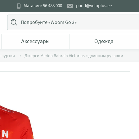
Магазин: 56 488 000
pood@veloplus.ee
Аксессуары
Одежда
 куртки
Джерси Merida Bahrain Victorius с длинным рукавом