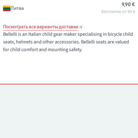
9,90 €
Литва
бесплатно от 99 €
Посмотреть все варианты доставки
Bellelli is an Italian child gear maker specialising in bicycle child
seats, helmets and other accessories. Bellelli seats are valued
for child comfort and mounting safety.
Контакты