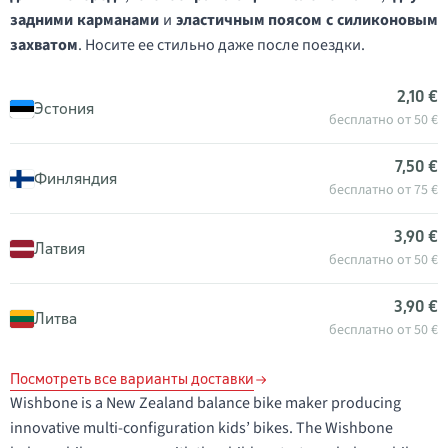
задними карманами
и
эластичным поясом с силиконовым
захватом
. Носите ее стильно даже после поездки.
2,10 €
Эстония
бесплатно от 50 €
7,50 €
Финляндия
бесплатно от 75 €
3,90 €
Латвия
бесплатно от 50 €
3,90 €
Литва
бесплатно от 50 €
Посмотреть все варианты доставки
Wishbone is a New Zealand balance bike maker producing
innovative multi-configuration kids’ bikes. The Wishbone