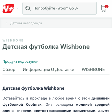
0
Детская велоодежда
WISHBONE
Детская футболка Wishbone
Продукт недоступен
Обзор
Информация О Доставке
WISHBONE
Детская футболка Wishbone
Оставайтесь в прохладе в любое время с этой
дышащей
футболкой Coolmax
! Она оснащена
молнией средней
длины спереди
,
светоотражающими элементами
,
двумя