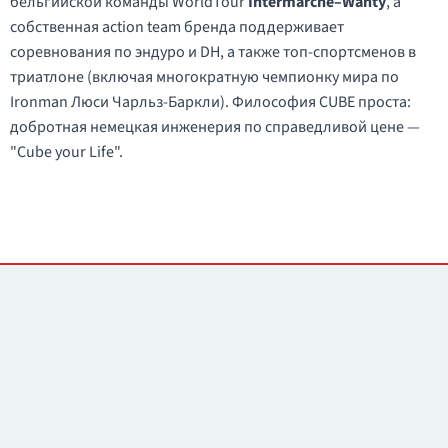
бельгийской команды WorldTour
Intermarché–Wanty
, а
собственная action team бренда поддерживает
соревнования по эндуро и DH, а также топ-спортсменов в
триатлоне (включая многократную чемпионку мира по
Ironman Люси Чарльз-Баркли). Философия CUBE проста:
добротная немецкая инженерия по справедливой цене —
"Cube your Life".
Контакты