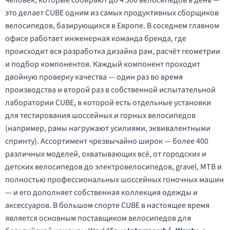
человек, которые собирают до 4 500 велосипедов в день —
это делает CUBE одним из самых продуктивных сборщиков
велосипедов, базирующихся в Европе. В соседнем главном
офисе работает инженерная команда бренда, где
происходит вся разработка дизайна рам, расчёт геометрии
и подбор компонентов. Каждый компонент проходит
двойную проверку качества — один раз во время
производства и второй раз в собственной испытательной
лаборатории CUBE, в которой есть отдельные установки
для тестирования шоссейных и горных велосипедов
(например, рамы нагружают усилиями, эквивалентными
спринту). Ассортимент чрезвычайно широк — более 400
различных моделей, охватывающих всё, от городских и
детских велосипедов до электровелосипедов, gravel, MTB и
полностью профессиональных шоссейных гоночных машин
— и его дополняет собственная коллекция одежды и
аксессуаров. В большом спорте CUBE в настоящее время
является основным поставщиком велосипедов для