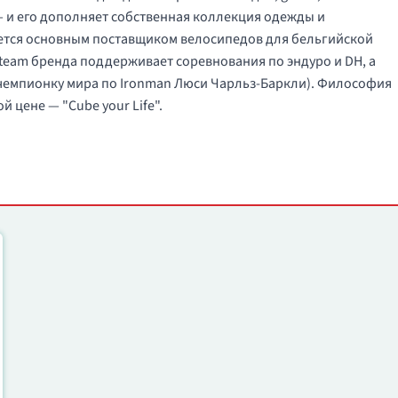
и его дополняет собственная коллекция одежды и
яется основным поставщиком велосипедов для бельгийской
n team бренда поддерживает соревнования по эндуро и DH, а
 чемпионку мира по Ironman Люси Чарльз-Баркли). Философия
 цене — "Cube your Life".