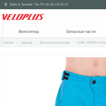
Saku 3, Таллин · Пн–Пт 10–19, Сб 10–17
Bелосипед
Запасные части
Главная
Одежда
Детская велоодежда
CUBE JUNIOR X Acti