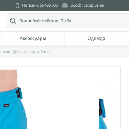
Магазин: 56 488 000
pood@veloplus.ee
Аксессуары
Одежда
onteam Детские шорты-багги