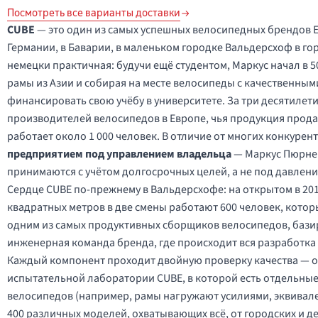
Посмотреть все варианты доставки
CUBE
— это один из самых успешных велосипедных брендов 
Германии, в Баварии, в маленьком городке Вальдерсхоф в го
немецки практичная: будучи ещё студентом, Маркус начал в 
рамы из Азии и собирая на месте велосипеды с качественным
финансировать свою учёбу в университете. За три десятилет
производителей велосипедов в Европе, чья продукция продаё
работает около 1 000 человек. В отличие от многих конкурен
предприятием под управлением владельца
— Маркус Пюрнер 
принимаются с учётом долгосрочных целей, а не под давлен
Сердце CUBE по-прежнему в Вальдерсхофе: на открытом в 20
квадратных метров в две смены работают 600 человек, котор
одним из самых продуктивных сборщиков велосипедов, базир
инженерная команда бренда, где происходит вся разработка
Каждый компонент проходит двойную проверку качества — од
испытательной лаборатории CUBE, в которой есть отдельные
велосипедов (например, рамы нагружают усилиями, эквивал
400 различных моделей, охватывающих всё, от городских и де