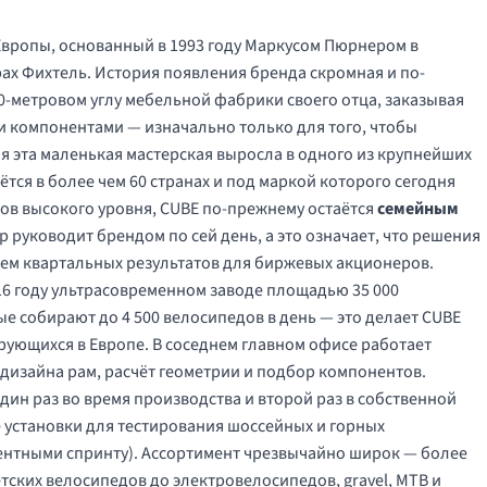
Европы, основанный в 1993 году Маркусом Пюрнером в
рах Фихтель. История появления бренда скромная и по-
50-метровом углу мебельной фабрики своего отца, заказывая
и компонентами — изначально только для того, чтобы
ия эта маленькая мастерская выросла в одного из крупнейших
тся в более чем 60 странах и под маркой которого сегодня
тов высокого уровня, CUBE по-прежнему остаётся
семейным
руководит брендом по сей день, а это означает, что решения
ием квартальных результатов для биржевых акционеров.
16 году ультрасовременном заводе площадью 35 000
ые собирают до 4 500 велосипедов в день — это делает CUBE
ующихся в Европе. В соседнем главном офисе работает
 дизайна рам, расчёт геометрии и подбор компонентов.
ин раз во время производства и второй раз в собственной
 установки для тестирования шоссейных и горных
ентными спринту). Ассортимент чрезвычайно широк — более
тских велосипедов до электровелосипедов, gravel, MTB и