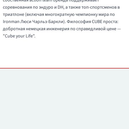
собственная action team бренда поддерживает
соревнования по эндуро и DH, а также топ-спортсменов в
триатлоне (включая многократную чемпионку мира по
Ironman Люси Чарльз-Баркли). Философия CUBE проста:
добротная немецкая инженерия по справедливой цене —
"Cube your Life".
Контакты