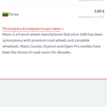
бесплатно от 50 €
3,90 €
Литва
бесплатно от 50 €
Посмотреть все варианты доставки
Mavic is a French wheel manufacturer that since 1889 has been
synonymous with premium road wheels and complete
wheelsets. Mavic Cosmic, Ksyrium and Open Pro models have
been the choice of road racers for decades.
Контакты