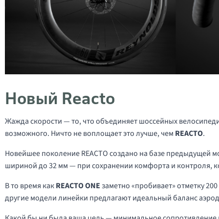
Новый Reacto
Жажда скорости — то, что объединяет шоссейных велосипедис
возможного. Ничто не воплощает это лучше, чем
REACTO
.
Новейшее поколение REACTO создано на базе предыдущей мо
шириной до 32 мм — при сохранении комфорта и контроля, 
В то время как
REACTO ONE
заметно «пробивает» отметку 200 
другие модели линейки предлагают идеальный баланс аэрод
Какой бы ни была ваша цель — минимальное сопротивление 