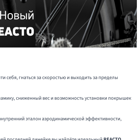
и себя, гнаться за скоростью и выходить за пределы
амику, сниженный вес и возможность установки покрышек
внутренний эталон аэродинамической эффективности,
ашей последней линейке вы найдёте идеальный
REACTO
.