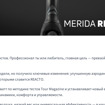
тов. Профессионал ты или любитель, главная цель — превзойт
дели, но получило ключевые изменения: улучшенную аэродин
которыми славится REACTO.
ватт по методике тестов
Tour Magazine
и устанавливает новый 
инамики, комфорта и управляемости.
воздуха, низкий вес или универсальная эффективность — в н