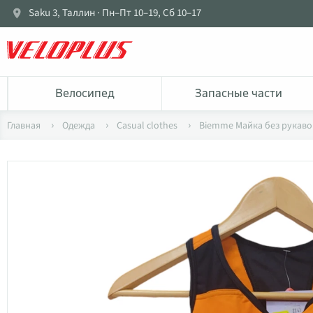
Saku 3, Таллин · Пн–Пт 10–19, Сб 10–17
Bелосипед
Запасные части
Главная
Одежда
Casual clothes
Biemme Майка без рукаво