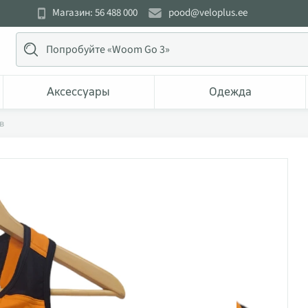
Магазин: 56 488 000
pood@veloplus.ee
Аксессуары
Одежда
в