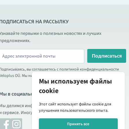
ПОДПИСАТЬСЯ НА РАССЫЛКУ
Узнавайте первыми о полезных новостях и лучших
предложениях.
Подписаться
Подписываясь, вы соглашаетесь с политикой конфиденциальности
Veloplus OÜ. Мы никогда не передаём ваши данные третьим лицам.
Мы используем файлы
cookie
Мы в социальных сетях
Этот сайт использует файлы cookie для
Мы делимся информацией о выгодных акциях, новых товарах
улучшения пользовательского опыта.
и сервисе. Иногда публикуем обзоры продукции.
Принять все