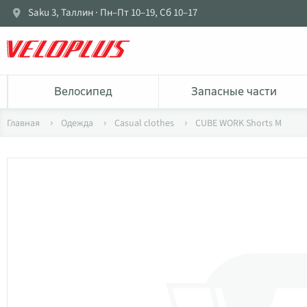
Saku 3, Таллин · Пн–Пт 10–19, Сб 10–17
Bелосипед
Запасные части
Главная
Одежда
Casual clothes
CUBE WORK Shorts M