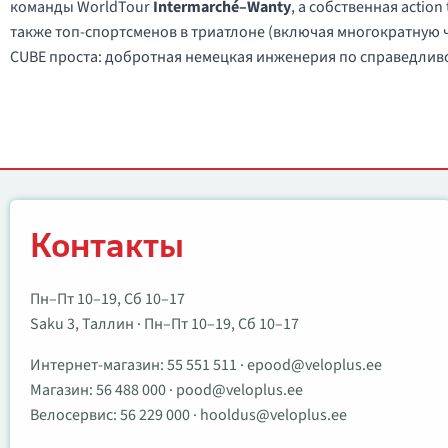
команды WorldTour
Intermarché–Wanty
, а собственная actio
также топ-спортсменов в триатлоне (включая многократную
CUBE проста: добротная немецкая инженерия по справедливой
Контакты
Контакты
Пн–Пт 10–19, Сб 10–17
Saku 3, Таллин · Пн–Пт 10–19, Сб 10–17
Интернет-магазин:
55 551 511
·
epood@veloplus.ee
Магазин:
56 488 000
·
pood@veloplus.ee
Велосервис:
56 229 000
·
hooldus@veloplus.ee