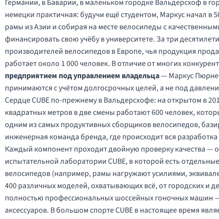
Германии, в Баварии, в маленьком городке Вальдерсхоф в го
немецки практичная: будучи ещё студентом, Маркус начал в 
рамы из Азии и собирая на месте велосипеды с качественным
финансировать свою учёбу в университете. За три десятилет
производителей велосипедов в Европе, чья продукция продаё
работает около 1 000 человек. В отличие от многих конкурен
предприятием под управлением владельца
— Маркус Пюрнер 
принимаются с учётом долгосрочных целей, а не под давлен
Сердце CUBE по-прежнему в Вальдерсхофе: на открытом в 20
квадратных метров в две смены работают 600 человек, котор
одним из самых продуктивных сборщиков велосипедов, базир
инженерная команда бренда, где происходит вся разработка
Каждый компонент проходит двойную проверку качества — од
испытательной лаборатории CUBE, в которой есть отдельные
велосипедов (например, рамы нагружают усилиями, эквивал
400 различных моделей, охватывающих всё, от городских и де
полностью профессиональных шоссейных гоночных машин — 
аксессуаров. В большом спорте CUBE в настоящее время явл