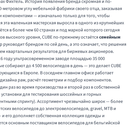
рах Фихтель. История появления бренда скромная и по-
50-метровом углу мебельной фабрики своего отца, заказывая
и компонентами — изначально только для того, чтобы
ия эта маленькая мастерская выросла в одного из крупнейших
тся в более чем 60 странах и под маркой которого сегодня
тов высокого уровня, CUBE по-прежнему остаётся
семейным
руководит брендом по сей день, а это означает, что решения
ием квартальных результатов для биржевых акционеров.
16 году ультрасовременном заводе площадью 35 000
ые собирают до 4 500 велосипедов в день — это делает CUBE
ующихся в Европе. В соседнем главном офисе работает
 дизайна рам, расчёт геометрии и подбор компонентов.
ин раз во время производства и второй раз в собственной
 установки для тестирования шоссейных и горных
ентными спринту). Ассортимент чрезвычайно широк — более
тских велосипедов до электровелосипедов, gravel, MTB и
и его дополняет собственная коллекция одежды и
яется основным поставщиком велосипедов для бельгийской