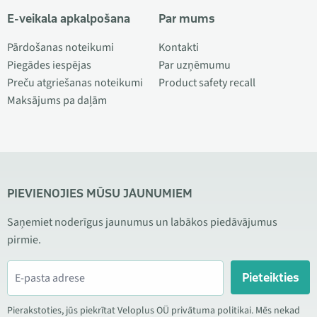
E-veikala apkalpošana
Par mums
Pārdošanas noteikumi
Kontakti
Piegādes iespējas
Par uzņēmumu
Preču atgriešanas noteikumi
Product safety recall
Maksājums pa daļām
PIEVIENOJIES MŪSU JAUNUMIEM
Saņemiet noderīgus jaunumus un labākos piedāvājumus
pirmie.
Pieteikties
Pierakstoties, jūs piekrītat Veloplus OÜ privātuma politikai. Mēs nekad