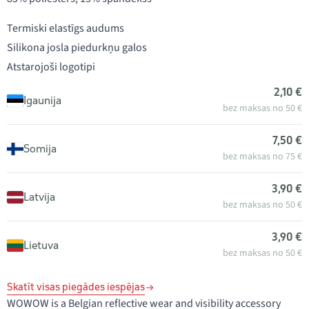
Termiski elastīgs audums
Silikona josla piedurkņu galos
Atstarojoši logotipi
2,10 €
Igaunija
bez maksas no 50 €
7,50 €
Somija
bez maksas no 75 €
3,90 €
Latvija
bez maksas no 50 €
3,90 €
Lietuva
bez maksas no 50 €
Skatīt visas piegādes iespējas
WOWOW is a Belgian reflective wear and visibility accessory