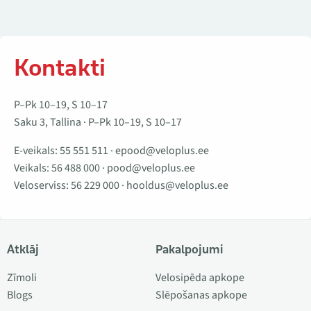
Kontakti
P–Pk 10–19, S 10–17
Saku 3, Tallina · P–Pk 10–19, S 10–17
E-veikals:
55 551 511
·
epood@veloplus.ee
Veikals:
56 488 000
·
pood@veloplus.ee
Veloserviss:
56 229 000
·
hooldus@veloplus.ee
Atklāj
Pakalpojumi
Zīmoli
Velosipēda apkope
Blogs
Slēpošanas apkope