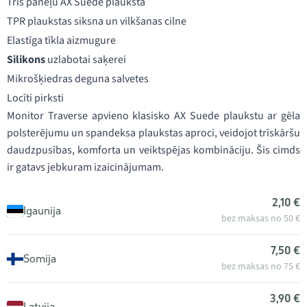
Trīs paneļu AX Suede plauksta
TPR plaukstas siksna un vilkšanas cilne
Elastīga tīkla aizmugure
Silikons
uzlabotai saķerei
Mikrošķiedras deguna salvetes
Locīti pirksti
Monitor Traverse apvieno klasisko AX Suede plaukstu ar gēla
polsterējumu un spandeksa plaukstas aproci, veidojot trīskāršu
daudzpusības, komforta un veiktspējas kombināciju. Šis cimds
ir gatavs jebkuram izaicinājumam.
2,10 €
Igaunija
bez maksas no 50 €
7,50 €
Somija
bez maksas no 75 €
3,90 €
Latvija