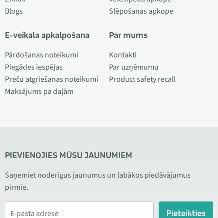
Blogs
Slēpošanas apkope
E-veikala apkalpošana
Par mums
Pārdošanas noteikumi
Kontakti
Piegādes iespējas
Par uzņēmumu
Preču atgriešanas noteikumi
Product safety recall
Maksājums pa daļām
PIEVIENOJIES MŪSU JAUNUMIEM
Saņemiet noderīgus jaunumus un labākos piedāvājumus
pirmie.
Pieteikties