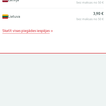
bez maksas no 50 €
3,90 €
Lietuva
bez maksas no 50 €
Skatīt visas piegādes iespējas
Kontakti