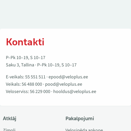
Kontakti
P–Pk 10–19, S 10–17
Saku 3, Tallina · P–Pk 10–19, S 10–17
E-veikals:
55 551 511
·
epood@veloplus.ee
Veikals:
56 488 000
·
pood@veloplus.ee
Veloserviss:
56 229 000
·
hooldus@veloplus.ee
Atklāj
Pakalpojumi
Zīmoli
Velosipēda apkope