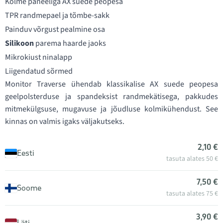
Kolme paneeliga AX suede peopesa
TPR randmepael ja tõmbe-sakk
Painduv võrgust pealmine osa
Silikoon
parema haarde jaoks
Mikrokiust ninalapp
Liigendatud sõrmed
Monitor Traverse ühendab klassikalise AX suede peopesa
geelpolsterduse ja spandeksist randmekätisega, pakkudes
mitmekülgsuse, mugavuse ja jõudluse kolmikühendust. See
kinnas on valmis igaks väljakutseks.
2,10 €
Eesti
tasuta alates 50 €
7,50 €
Soome
tasuta alates 75 €
3,90 €
Läti