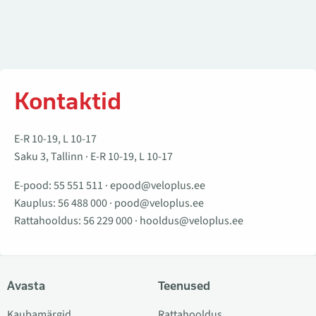
Kontaktid
E-R 10-19, L 10-17
Saku 3, Tallinn · E-R 10-19, L 10-17
E-pood:
55 551 511
·
epood@veloplus.ee
Kauplus:
56 488 000
·
pood@veloplus.ee
Rattahooldus:
56 229 000
·
hooldus@veloplus.ee
Avasta
Teenused
Kaubamärgid
Rattahooldus