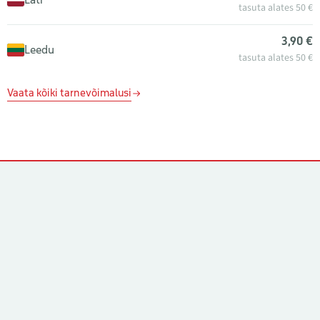
tasuta alates 50 €
3,90 €
Leedu
tasuta alates 50 €
Vaata kõiki tarnevõimalusi
Kontaktid