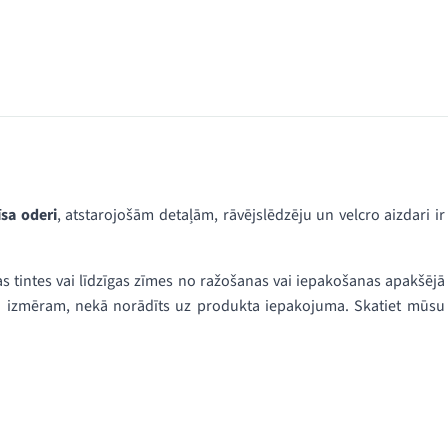
īsa oderi
, atstarojošām detaļām, rāvējslēdzēju un velcro aizdari ir
 tintes vai līdzīgas zīmes no ražošanas vai iepakošanas apakšējā
a izmēram, nekā norādīts uz produkta iepakojuma. Skatiet mūsu