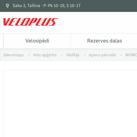
Saku 3, Tallina · P–Pk 10–19, S 10–17
Velosipēdi
Rezerves daļas
Sākumlapa
Velo apģērbs
Sildītāji
Apavu pārvalki
WOWOW