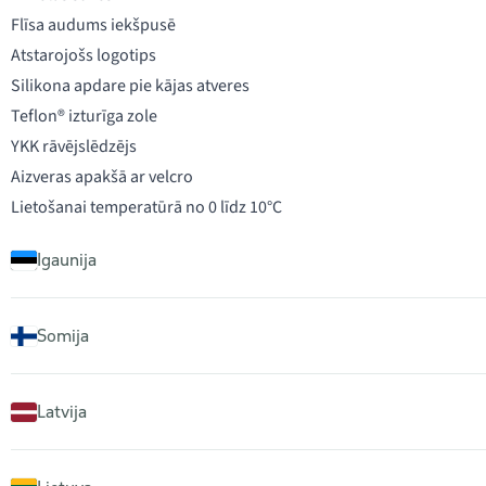
Flīsa audums iekšpusē
Atstarojošs logotips
Silikona apdare pie kājas atveres
Teflon® izturīga zole
YKK rāvējslēdzējs
Aizveras apakšā ar velcro
Lietošanai temperatūrā no 0 līdz 10°C
Igaunija
Somija
Latvija