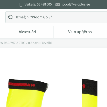
Veikals: 56 488 000
pood@veloplus.ee
Aksesuāri
Velo apģērbs
 RACEVIZ ARTIC 2.0 Apavu Pārvalki