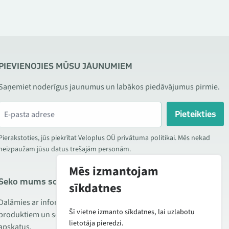
PIEVIENOJIES MŪSU JAUNUMIEM
Saņemiet noderīgus jaunumus un labākos piedāvājumus pirmie.
Pieteikties
Pierakstoties, jūs piekrītat Veloplus OÜ privātuma politikai. Mēs nekad
neizpaužam jūsu datus trešajām personām.
Mēs izmantojam
Seko mums sociālajos tīklos
sīkdatnes
Dalāmies ar informāciju par izdevīgām akcijām, jauniem
Šī vietne izmanto sīkdatnes, lai uzlabotu
produktiem un servisu. Reizēm publicējam arī produktu
lietotāja pieredzi.
apskatus.