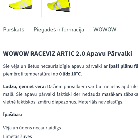
Pārskats
Piegādes informācija
WOWOW
WOWOW RACEVIZ ARTIC 2.0 Apavu Pārvalki
Šie vēja un lietus necaurlaidīgie apavu pārvalki ar
īpaši plānu fl
piemēroti temperatūrai no
0 līdz 10°C
.
Lūdzu, ņemiet vērā:
Dažiem pārvalkiem var būt nelielas apdrukas
malā. Šie apavu pārvalki faktiski der nedaudz mazākam zābak
vietnē faktiskos izmēru diapazonus. Materiāls nav elastīgs.
Īpašības:
Vēja un ūdens necaurlaidīgs
Līmētas šuves