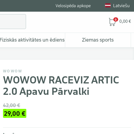
Latviešu
Velosipēda apkope
0
0,00 €
Fiziskās aktivitātes un ēdiens
Ziemas sports
WOWOW
WOWOW RACEVIZ ARTIC
2.0 Apavu Pārvalki
42,00 €
29,00 €