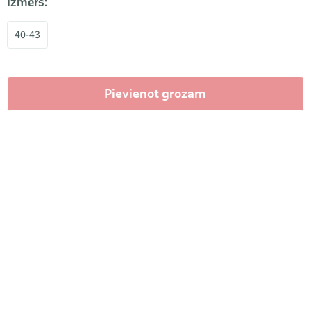
Izmērs:
40-43
Pievienot grozam