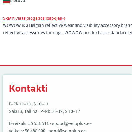
Lietuva
Skatīt visas piegādes iespējas
WOWOW is a Belgian reflective wear and visibility accessory bran
reflective accessories for dogs. WOWOW products are standard e
Kontakti
Kontakti
P–Pk 10–19, S 10–17
Saku 3, Tallina · P–Pk 10–19, S 10–17
E-veikals:
55 551 511
·
epood@veloplus.ee
Veikals:
56 488 000
·
pood@veloplus.ee