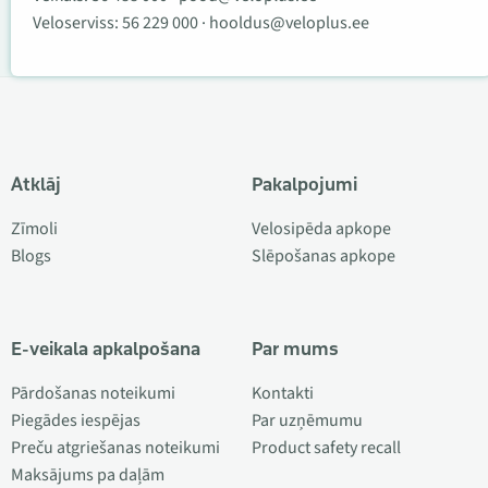
Veloserviss:
56 229 000
·
hooldus@veloplus.ee
Atklāj
Pakalpojumi
Zīmoli
Velosipēda apkope
Blogs
Slēpošanas apkope
E-veikala apkalpošana
Par mums
Pārdošanas noteikumi
Kontakti
Piegādes iespējas
Par uzņēmumu
Preču atgriešanas noteikumi
Product safety recall
Maksājums pa daļām