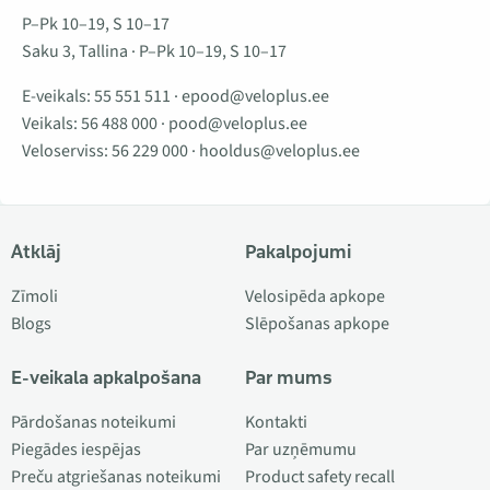
P–Pk 10–19, S 10–17
Saku 3, Tallina · P–Pk 10–19, S 10–17
E-veikals:
55 551 511
·
epood@veloplus.ee
Veikals:
56 488 000
·
pood@veloplus.ee
Veloserviss:
56 229 000
·
hooldus@veloplus.ee
Atklāj
Pakalpojumi
Zīmoli
Velosipēda apkope
Blogs
Slēpošanas apkope
E-veikala apkalpošana
Par mums
Pārdošanas noteikumi
Kontakti
Piegādes iespējas
Par uzņēmumu
Preču atgriešanas noteikumi
Product safety recall