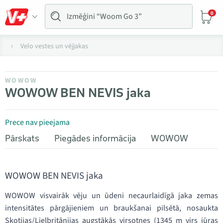
0
Velo vestes un vējjakas
WOWOW
WOWOW BEN NEVIS jaka
Prece nav pieejama
Pārskats
Piegādes informācija
WOWOW
WOWOW BEN NEVIS jaka
WOWOW visvairāk vēju un ūdeni necaurlaidīgā jaka zemas
intensitātes pārgājieniem un braukšanai pilsētā, nosaukta
Skotijas/Lielbritānijas augstākās virsotnes (1345 m virs jūras