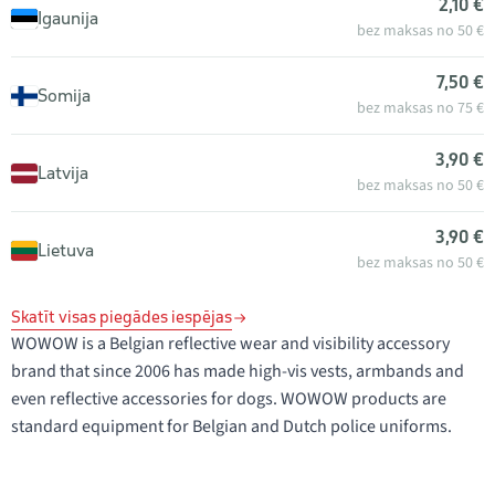
2,10 €
Igaunija
bez maksas no 50 €
7,50 €
Somija
bez maksas no 75 €
3,90 €
Latvija
bez maksas no 50 €
3,90 €
Lietuva
bez maksas no 50 €
Skatīt visas piegādes iespējas
WOWOW is a Belgian reflective wear and visibility accessory
brand that since 2006 has made high-vis vests, armbands and
even reflective accessories for dogs. WOWOW products are
standard equipment for Belgian and Dutch police uniforms.