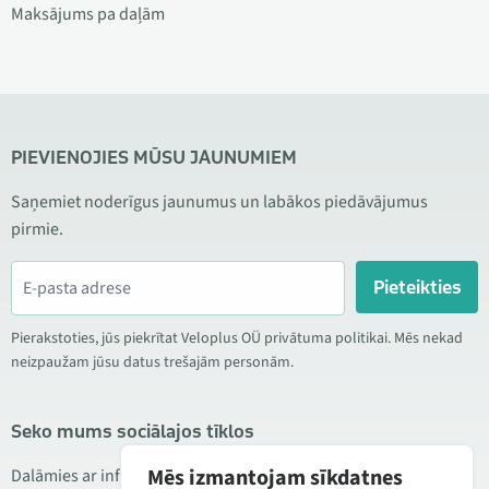
Maksājums pa daļām
PIEVIENOJIES MŪSU JAUNUMIEM
Saņemiet noderīgus jaunumus un labākos piedāvājumus
pirmie.
Pieteikties
Pierakstoties, jūs piekrītat Veloplus OÜ privātuma politikai. Mēs nekad
neizpaužam jūsu datus trešajām personām.
Seko mums sociālajos tīklos
Mēs izmantojam sīkdatnes
Dalāmies ar informāciju par izdevīgām akcijām, jauniem