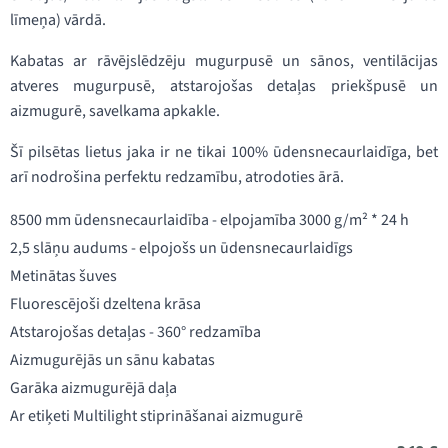
līmeņa) vārdā.
Kabatas ar rāvējslēdzēju mugurpusē un sānos, ventilācijas
atveres mugurpusē, atstarojošas detaļas priekšpusē un
aizmugurē, savelkama apkakle.
Šī pilsētas lietus jaka ir ne tikai 100% ūdensnecaurlaidīga, bet
arī nodrošina perfektu redzamību, atrodoties ārā.
8500 mm ūdensnecaurlaidība - elpojamība 3000 g/m² * 24 h
2,5 slāņu audums - elpojošs un ūdensnecaurlaidīgs
Metinātas šuves
Fluorescējoši dzeltena krāsa
Atstarojošas detaļas - 360° redzamība
Aizmugurējās un sānu kabatas
Garāka aizmugurējā daļa
Ar etiķeti Multilight stiprināšanai aizmugurē