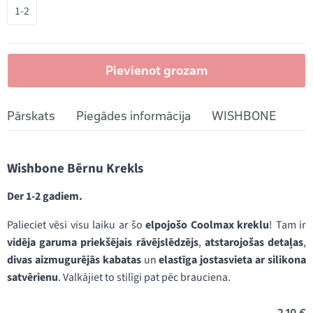
1-2
Pievienot grozam
Pārskats
Piegādes informācija
WISHBONE
Wishbone Bērnu Krekls
Der 1-2 gadiem.
Palieciet vēsi visu laiku ar šo
elpojošo Coolmax kreklu
! Tam ir
vidēja garuma priekšējais rāvējslēdzējs
,
atstarojošas detaļas
,
divas aizmugurējās kabatas
un
elastīga jostasvieta ar silikona
satvērienu
. Valkājiet to stilīgi pat pēc brauciena.