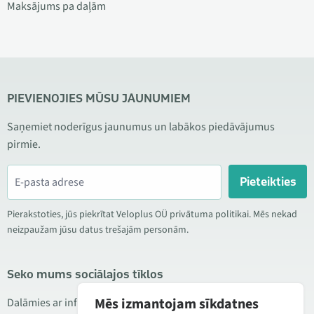
Maksājums pa daļām
PIEVIENOJIES MŪSU JAUNUMIEM
Saņemiet noderīgus jaunumus un labākos piedāvājumus
pirmie.
Pieteikties
Pierakstoties, jūs piekrītat Veloplus OÜ privātuma politikai. Mēs nekad
neizpaužam jūsu datus trešajām personām.
Seko mums sociālajos tīklos
Mēs izmantojam sīkdatnes
Dalāmies ar informāciju par izdevīgām akcijām, jauniem