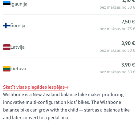
2,10 €
Igaunija
bez maksas no 50 €
7,50 €
Somija
bez maksas no 75 €
3,90 €
Latvija
bez maksas no 50 €
3,90 €
Lietuva
bez maksas no 50 €
Skatīt visas piegādes iespējas
Wishbone is a New Zealand balance bike maker producing
innovative multi-configuration kids’ bikes. The Wishbone
balance bike can grow with the child — start as a balance bike
and later convert to a pedal bike.