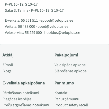
P–Pk 10–19, S 10–17
Saku 3, Tallina · P–Pk 10–19, S 10–17
E-veikals:
55 551 511
·
epood@veloplus.ee
Veikals:
56 488 000
·
pood@veloplus.ee
Veloserviss:
56 229 000
·
hooldus@veloplus.ee
Atklāj
Pakalpojumi
Zīmoli
Velosipēda apkope
Blogs
Slēpošanas apkope
E-veikala apkalpošana
Par mums
Pārdošanas noteikumi
Kontakti
Piegādes iespējas
Par uzņēmumu
Preču atgriešanas noteikumi
Product safety recall