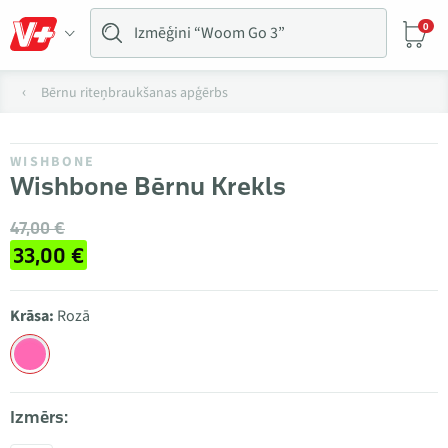
0
Bērnu riteņbraukšanas apģērbs
WISHBONE
Wishbone Bērnu Krekls
47,00 €
33,00 €
Krāsa:
Rozā
Izmērs: